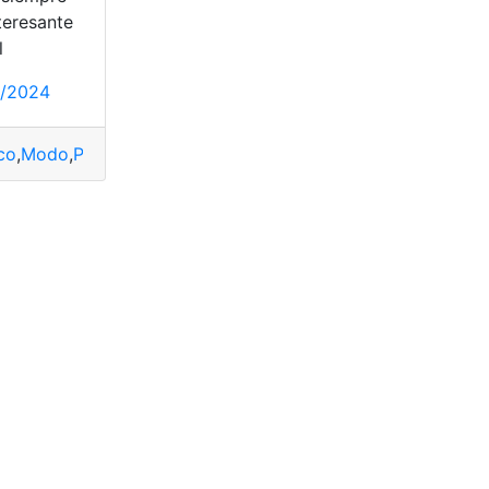
teresante
l
1/2024
también
,
trabajar
co
,
Modo
,
Pro
,
Ps5
,
Resulta
imonio
,
Mito
,
Resulta