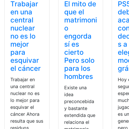
Trabajar
El mito de
PS5
en una
que el
deb
central
matrimoni
ac
nuclear
o
con
no es lo
engorda
dec
mejor
sí es
s a
para
cierto
ele
esquivar
Pero solo
mo
el cáncer
para los
grá
hombres
Trabajar en
Hoy e
una central
segu
Existe una
nuclear no es
espe
idea
lo mejor para
muc
preconcebida
esquivar el
juga
y bastante
cáncer Ahora
es u
extendida que
resulta que sus
gene
relaciona el
residuos
pero