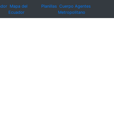
ador
Mapa del
Planillas
Cuerpo Agentes
Ecuador
Metropolitano