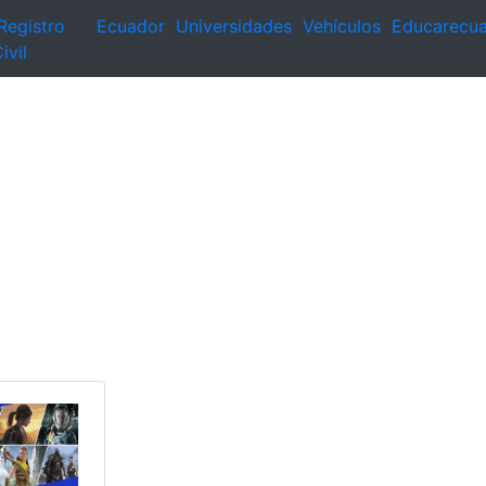
Registro
Ecuador
Universidades
Vehículos
Educarecu
ivil