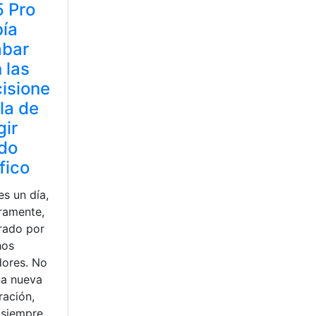
 Pro
ía
abar
 las
isione
 la de
gir
do
fico
s un día,
ramente,
rado por
hos
dores. No
na nueva
ración,
 siempre