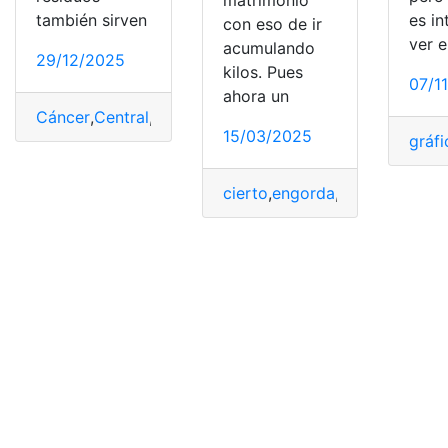
matrimonio
también sirven
es in
con eso de ir
ver e
acumulando
29/12/2025
kilos. Pues
07/1
ahora un
Cáncer
,
Central
,
curarlo
,
mejor
,
nuclear
,
residuos
,
Resulta
,
15/03/2025
gráfi
cierto
,
engorda
,
Hombres
,
Matr