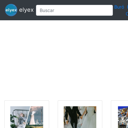
Buró
elyex
C