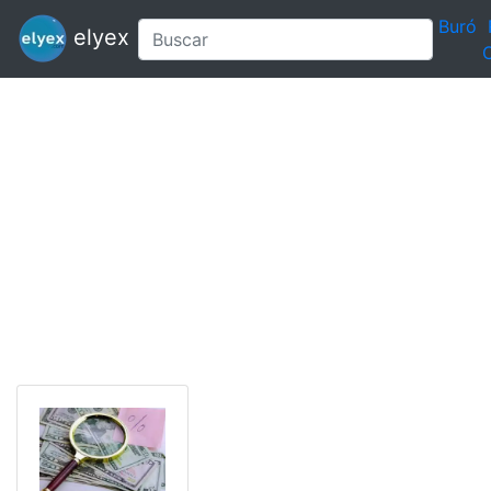
Buró
elyex
C