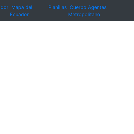
ador
Mapa del
Planillas
Cuerpo Agentes
Ecuador
Metropolitano