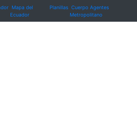
ador
Mapa del
Planillas
Cuerpo Agentes
Ecuador
Metropolitano