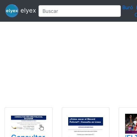
Buró
elyex
C