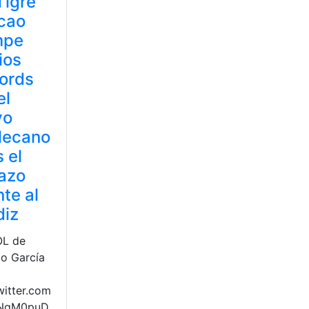
Tigre’
cao
mpe
ios
ords
el
yo
lecano
s el
azo
nte al
diz
OL de
ao García
witter.com
XNgM0puD