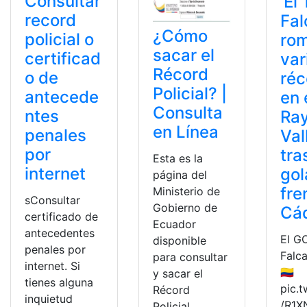
Consultar
‘El 
record
Fal
¿Cómo
policial o
ro
sacar el
certificad
var
Récord
o de
réc
Policial? |
antecede
en 
Consulta
ntes
Ra
en Línea
penales
Val
por
tra
Esta es la
internet
gol
página del
fre
Ministerio de
sConsultar
Gobierno de
Cá
certificado de
Ecuador
antecedentes
El G
disponible
penales por
Falc
para consultar
internet. Si
🇨🇴
y sacar el
tienes alguna
pic.t
Récord
inquietud
/R1
Policial,