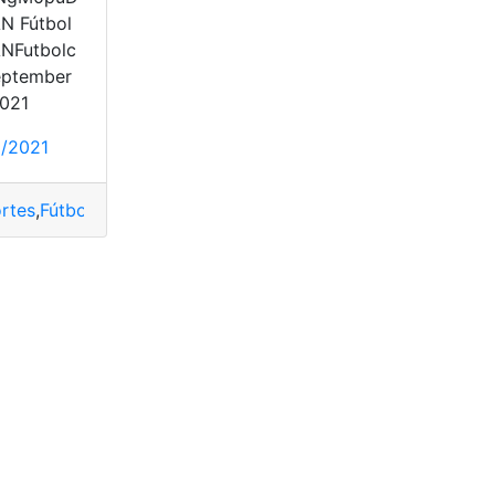
N Fútbol
NFutbolc
eptember
2021
1/2021
sultas
,
En linea
,
record
,
Record Policial
rtes
,
Fútbol
,
gol
,
Noticias
,
record