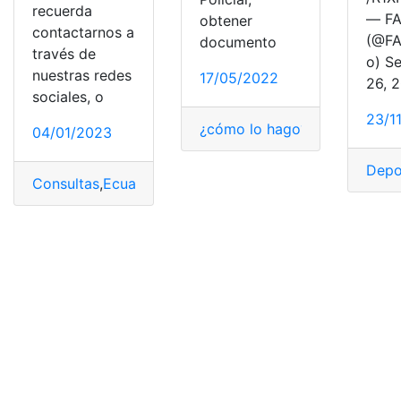
recuerda
— FA
obtener
contactarnos a
(@FA
documento
través de
o) S
nuestras redes
17/05/2022
26, 
sociales, o
23/1
¿cómo lo hago?
,
¿Qué es?
,
Con
04/01/2023
Depo
Consultas
,
Ecuador
,
record
,
Record Policial