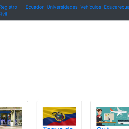
Registro
Ecuador
Universidades
Vehículos
Educarecu
ivil