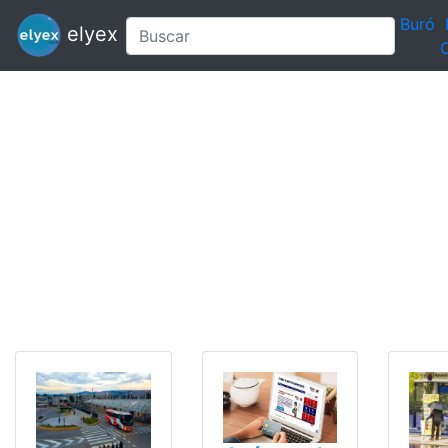
Buró
elyex
C