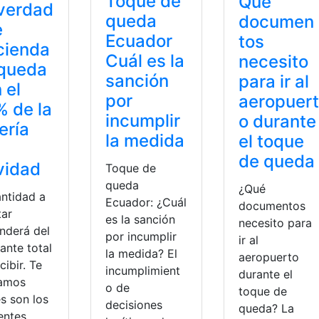
Toque de
Qué
verdad
queda
documen
e
Ecuador
tos
cienda
Cuál es la
necesito
 queda
sanción
para ir al
 el
por
aeropuert
 de la
incumplir
o durante
ería
la medida
el toque
de queda
vidad
Toque de
queda
¿Qué
antidad a
Ecuador: ¿Cuál
documentos
tar
es la sanción
necesito para
nderá del
por incumplir
ir al
ante total
la medida? El
aeropuerto
cibir. Te
incumplimient
durante el
amos
o de
toque de
s son los
decisiones
queda? La
entes