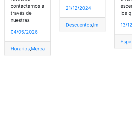
contactarnos a
esce
21/12/2024
través de
los 
nuestras
Descuentos
,
Impuesto
,
Predial
,
13/1
04/05/2026
Espa
Horarios
,
Mercados
,
queda
,
Quito
,
toque
,
Transporte