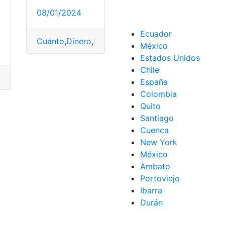
08/01/2024
Ecuador
Cuánto
,
Dinero
,
España
,
Hacienda
,
Lotería
,
Niño
,
pre
México
Estados Unidos
Chile
ón
,
toque
cumentos
,
durante
,
Ir
,
necesito
,
queda
,
toque
España
Colombia
Quito
Santiago
Cuenca
New York
México
Ambato
Portoviejo
Ibarra
Durán