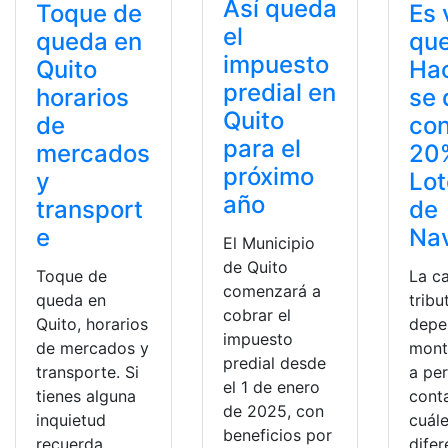
Así queda
Toque de
Es 
el
queda en
qu
impuesto
Quito
Ha
predial en
horarios
se
Quito
de
con
para el
mercados
20%
próximo
y
Lot
año
transport
de
e
Na
El Municipio
de Quito
Toque de
La c
comenzará a
queda en
tribu
cobrar el
Quito, horarios
depe
impuesto
de mercados y
mont
predial desde
transporte. Si
a per
el 1 de enero
tienes alguna
cont
de 2025, con
inquietud
cuále
beneficios por
recuerda
difer