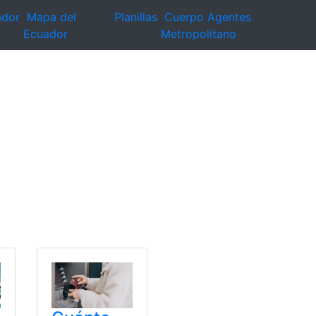
ador
Mapa del
Planillas
Cuerpo Agentes
Ecuador
Metropolitano