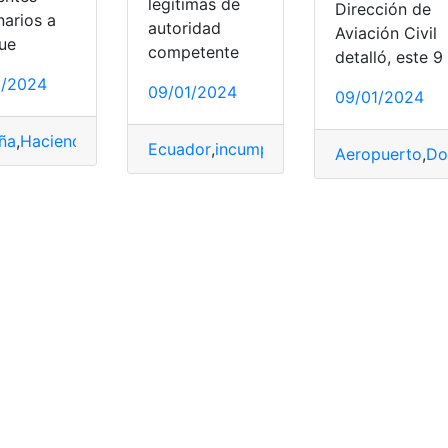
legítimas de
Dirección de
narios a
autoridad
Aviación Civil
que
competente
detalló, este 9
queda
,
Quito
2/2024
09/01/2024
09/01/2024
ña
,
Hacienda
,
Lotería
,
Navidad
,
queda
,
Verdad
Ecuador
,
incumplir
,
medida
,
queda
,
sanci
Aeropuerto
,
Do