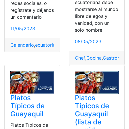
ecuatoriana debe
redes sociales, o
mostrarse al mundo
regístrate y déjanos
libre de egos y
un comentario
vanidad, con un
11/05/2023
solo nombre
08/05/2023
Calendario
,
ecuatoriana
,
Fanesca
,
Plato
,
Platos Típicos
,
R
Chef
,
Cocina
,
Gastronomí
Platos
Platos
Típicos de
Típicos de
Guayaquil
Guayaquil
(lista de
Platos Típicos de