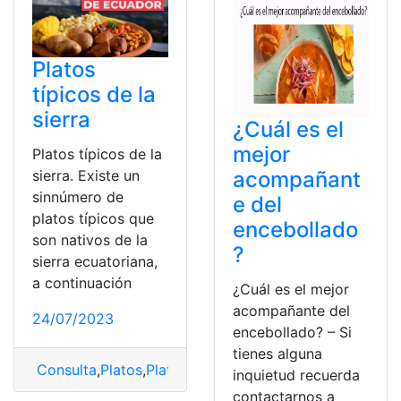
Platos
típicos de la
sierra
¿Cuál es el
mejor
Platos típicos de la
acompañant
sierra. Existe un
sinnúmero de
e del
platos típicos que
encebollado
son nativos de la
?
sierra ecuatoriana,
a continuación
¿Cuál es el mejor
acompañante del
24/07/2023
encebollado? – Si
tienes alguna
Consulta
,
Platos
,
Platos Típicos
,
Región Sierra
,
Sierra
inquietud recuerda
contactarnos a