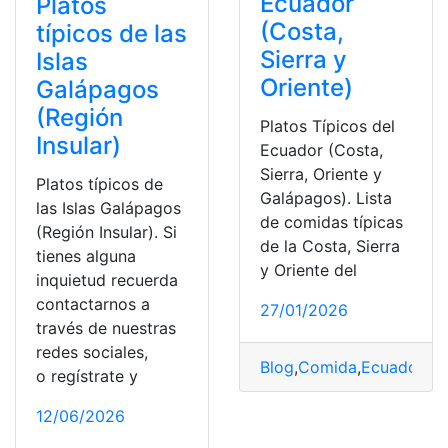
Ecuador
Platos
(Costa,
típicos de las
Sierra y
Islas
Oriente)
Galápagos
(Región
Platos Típicos del
Insular)
Ecuador (Costa,
Sierra, Oriente y
Platos típicos de
Galápagos). Lista
las Islas Galápagos
de comidas típicas
(Región Insular). Si
de la Costa, Sierra
tienes alguna
y Oriente del
inquietud recuerda
contactarnos a
27/01/2026
través de nuestras
redes sociales,
Blog
,
Comida
,
Ecuador
,
He
o regístrate y
12/06/2026