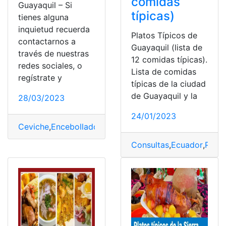
comidas
Guayaquil – Si
típicas)
tienes alguna
inquietud recuerda
Platos Típicos de
contactarnos a
Guayaquil (lista de
través de nuestras
12 comidas típicas).
redes sociales, o
Lista de comidas
regístrate y
típicas de la ciudad
de Guayaquil y la
28/03/2023
24/01/2023
Ceviche
,
Encebollado
,
Guayaquil
,
Pescado
,
Platos Típico
Consultas
,
Ecuador
,
Plato