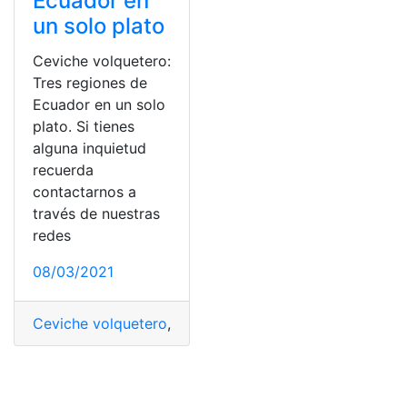
Ecuador en
un solo plato
Ceviche volquetero:
Tres regiones de
Ecuador en un solo
plato. Si tienes
alguna inquietud
recuerda
contactarnos a
través de nuestras
redes
08/03/2021
Ceviche volquetero
,
Cocina
,
Comida
,
Ecuador
,
Platos Tí