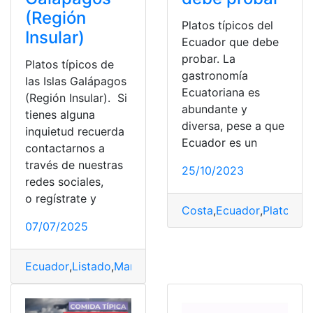
(Región
Platos típicos del
Insular)
Ecuador que debe
probar. La
Platos típicos de
gastronomía
las Islas Galápagos
Ecuatoriana es
(Región Insular). Si
abundante y
tienes alguna
diversa, pese a que
inquietud recuerda
Ecuador es un
contactarnos a
través de nuestras
25/10/2023
redes sociales,
o regístrate y
Costa
,
Ecuador
,
Platos Tí
07/07/2025
Ecuador
,
Listado
,
Mariscos
,
Platos Típicos