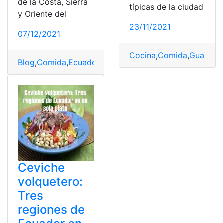
de la Costa, Sierra
típicas de la ciudad
y Oriente del
23/11/2021
07/12/2021
Cocina
,
Comida
,
Guayaqui
Blog
,
Comida
,
Ecuador
,
Herramientas Ecuador
,
Platos Tí
Ceviche
volquetero:
Tres
regiones de