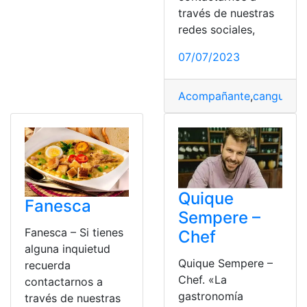
través de nuestras
redes sociales,
07/07/2023
Acompañante
,
canguil
,
Ec
Quique
Fanesca
Sempere –
Fanesca – Si tienes
Chef
alguna inquietud
Quique Sempere –
recuerda
Chef. «La
contactarnos a
gastronomía
través de nuestras