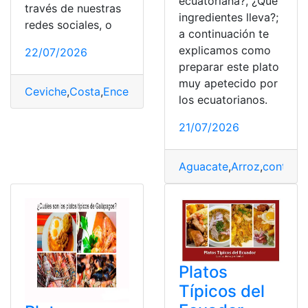
ecuatoriana?, ¿Qué
través de nuestras
ingredientes lleva?;
redes sociales, o
a continuación te
explicamos como
22/07/2026
preparar este plato
muy apetecido por
Ceviche
,
Costa
,
Encebollado
,
Pescado
,
Platos Típicos
los ecuatorianos.
21/07/2026
Aguacate
,
Arroz
,
continua
Platos
Típicos del