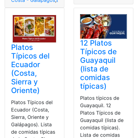
Costa - Galápagos
,
Ecuador
,
Platos Típicos
,
Sierra - A
12 Platos
Platos
Típicos de
Típicos del
Guayaquil
Ecuador
(lista de
(Costa,
comidas
Sierra y
típicas)
Oriente)
Platos típicos de
Platos Típicos del
Guayaquil. 12
Ecuador (Costa,
Platos Típicos de
Sierra, Oriente y
Guayaquil (lista de
Galápagos). Lista
comidas típicas).
de comidas típicas
Lista de comidas