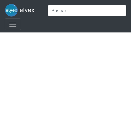
elyex