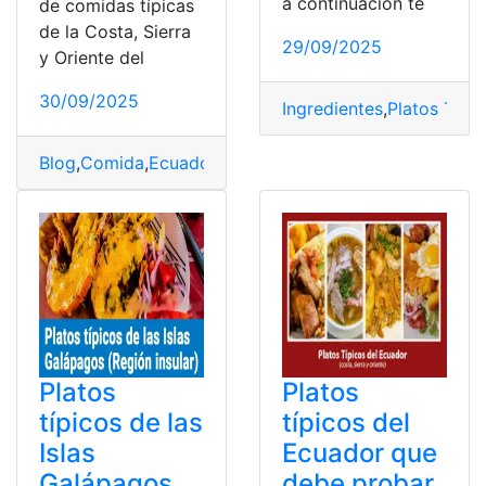
a continuación te
de comidas típicas
de la Costa, Sierra
29/09/2025
y Oriente del
30/09/2025
Ingredientes
,
Platos Típi
Blog
,
Comida
,
Ecuador
,
Herramientas Ecuador
,
Platos Tí
Platos
Platos
típicos de las
típicos del
Islas
Ecuador que
Galápagos
debe probar