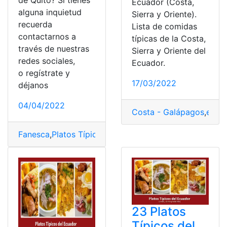
de Quito? Si tienes
Ecuador (Costa,
alguna inquietud
Sierra y Oriente).
recuerda
Lista de comidas
contactarnos a
típicas de la Costa,
través de nuestras
Sierra y Oriente del
redes sociales,
Ecuador.
o regístrate y
17/03/2022
déjanos
04/04/2022
Costa - Galápagos
,
ecua
Fanesca
,
Platos Típicos
,
Quito
,
Registro
,
Tradiciones
23 Platos
Típicos del