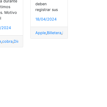
za durante
deben
ltimos
registrar sus
s. Motivo
l
18/04/2024
pagar
,
Pay
,
producto
,
Té
1/2024
Apple
,
Billetera
,
Digital
,
Ecuador
,
funciona
e
,
cobra
,
Dinero
,
Google
,
Ingreso
,
Pay
,
Republic
,
Trade