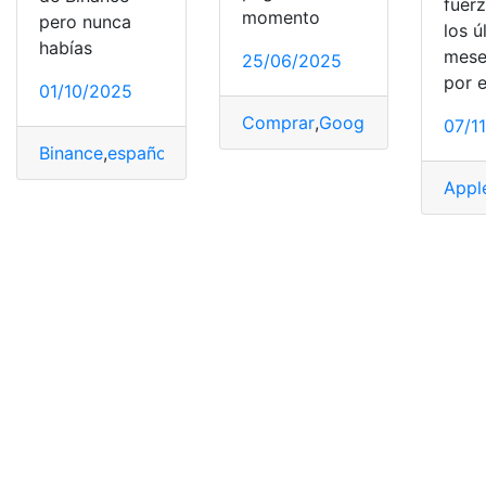
fuer
momento
pero nunca
los ú
habías
mese
25/06/2025
por e
01/10/2025
Comprar
,
Google
,
Google Pay
,
07/1
Binance
,
españolas
,
pagar
,
Pay
,
Tiendas
Appl