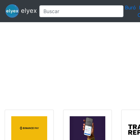
Buró
elyex
C