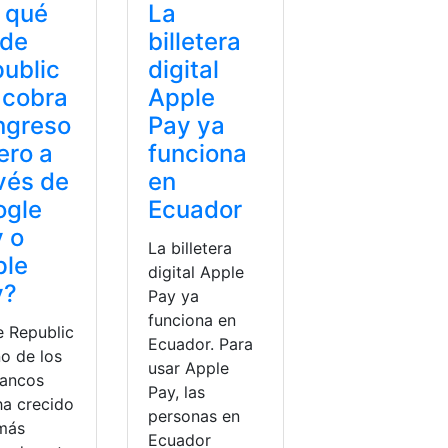
 qué
La
ade
billetera
ublic
digital
 cobra
Apple
ingreso
Pay ya
ero a
funciona
vés de
en
ogle
Ecuador
 o
La billetera
ple
digital Apple
y?
Pay ya
funciona en
e Republic
Ecuador. Para
no de los
usar Apple
ancos
Pay, las
ha crecido
personas en
más
Ecuador