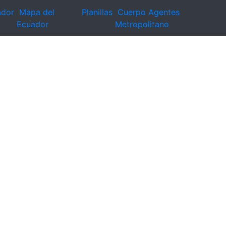
ador
Mapa del
Planillas
Cuerpo Agentes
Ecuador
Metropolitano