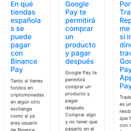
En qué
Google
Por
tiendas
Pay te
Tr
española
permitirá
Rep
s se
comprar
me
puede
un
si 
pagar
producto
din
con
y pagar
tra
Binance
después
Go
Pay
Pay
Google Pay te
Ap
permitirá
Tanto si tienes
Pa
comprar un
fondos en
producto y
criptomonedas
Trad
pagar
en algún otro
es u
después.
exchange
neob
Comprar algo
como si ya
que 
y no tener que
eres usuario
con 
pagarlo en el
de Binance