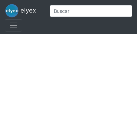
elyex