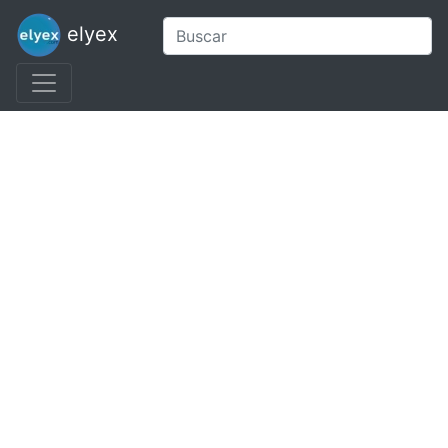
elyex