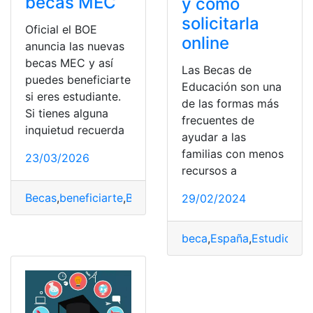
becas MEC
y cómo
solicitarla
Oficial el BOE
online
anuncia las nuevas
becas MEC y así
Las Becas de
puedes beneficiarte
Educación son una
si eres estudiante.
de las formas más
Si tienes alguna
frecuentes de
inquietud recuerda
ayudar a las
familias con menos
23/03/2026
recursos a
Becas
,
beneficiarte
,
BOE
,
estudiante
,
MEC
,
Oficial
29/02/2024
beca
,
España
,
Estudios
,
M