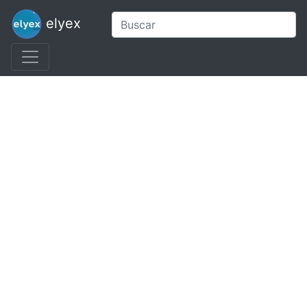
elyex