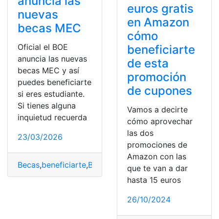
anuncia las
euros gratis
nuevas
en Amazon
becas MEC
cómo
Oficial el BOE
beneficiarte
anuncia las nuevas
de esta
becas MEC y así
promoción
puedes beneficiarte
de cupones
si eres estudiante.
Si tienes alguna
Vamos a decirte
inquietud recuerda
cómo aprovechar
las dos
23/03/2026
promociones de
Amazon con las
Becas
,
beneficiarte
,
BOE
,
estudiante
,
MEC
,
Oficial
que te van a dar
hasta 15 euros
26/10/2024