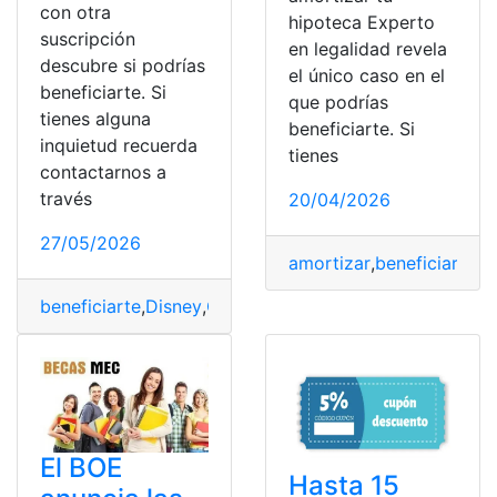
con otra
hipoteca Experto
suscripción
en legalidad revela
descubre si podrías
el único caso en el
beneficiarte. Si
que podrías
tienes alguna
beneficiarte. Si
inquietud recuerda
tienes
contactarnos a
través
20/04/2026
27/05/2026
amortizar
,
beneficiarte
,
E
beneficiarte
,
Disney
,
Gratis
,
Suscripción
El BOE
Hasta 15