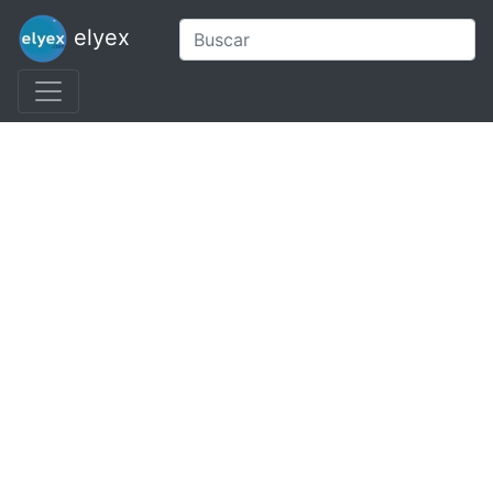
elyex