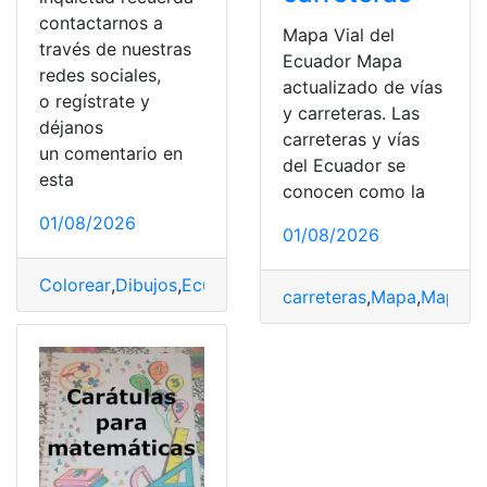
contactarnos a
Mapa Vial del
través de nuestras
Ecuador Mapa
redes sociales,
actualizado de vías
o regístrate y
y carreteras. Las
déjanos
carreteras y vías
un comentario en
del Ecuador se
esta
conocen como la
01/08/2026
01/08/2026
Colorear
,
Dibujos
,
Ecuador
,
Geografía
,
Internacional
,
Map
carreteras
,
Mapa
,
Mapa c