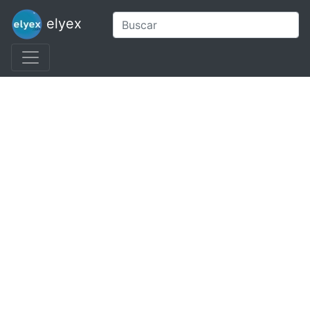
elyex