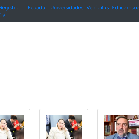
Registro
Ecuador
Universidades
Vehículos
Educarecu
ivil