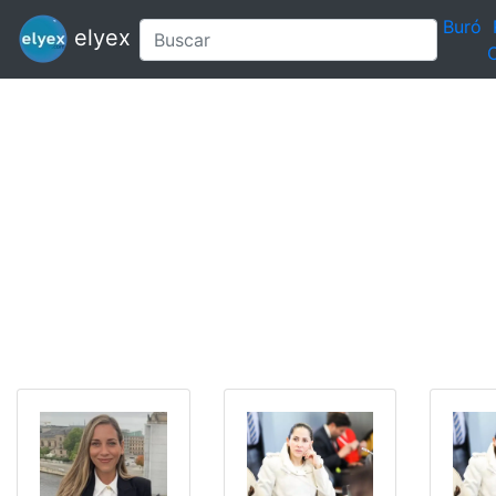
Buró
elyex
C