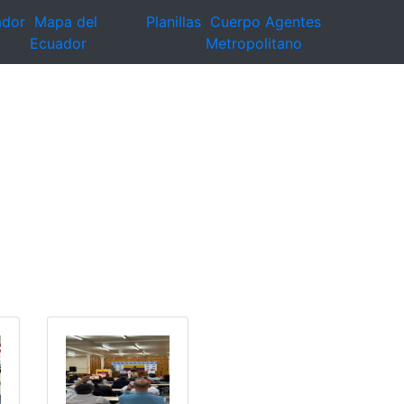
ador
Mapa del
Planillas
Cuerpo Agentes
Ecuador
Metropolitano