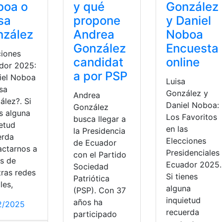
boa o
y qué
González
sa
propone
y Daniel
nzález
Andrea
Noboa
González
Encuesta
ciones
candidat
online
dor 2025:
a por PSP
iel Noboa
Luisa
sa
González y
Andrea
ález?. Si
Daniel Noboa:
González
s alguna
Los Favoritos
busca llegar a
ietud
en las
la Presidencia
erda
Elecciones
de Ecuador
actarnos a
Presidenciales
con el Partido
és de
Ecuador 2025.
Sociedad
tras redes
Si tienes
Patriótica
les,
alguna
(PSP). Con 37
inquietud
años ha
2/2025
recuerda
participado