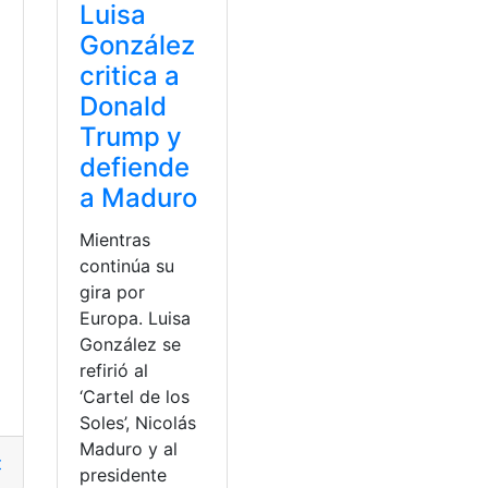
Luisa
González
critica a
Donald
Trump y
defiende
a Maduro
Mientras
continúa su
gira por
Europa. Luisa
González se
refirió al
‘Cartel de los
Soles’, Nicolás
Maduro y al
pe
,
Felipe Vega de la Cuadra
,
González
,
liderar
,
Lugar
,
Luisa
,
No
presidente