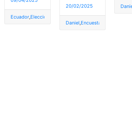
20/02/2025
Dani
Ecuador
,
Elecciones
,
empate
,
González
,
Noboa
,
Técnico
Daniel
,
Encuesta
,
González
,
Lín