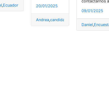
contactarnos 
el
,
Ecuador
,
González
,
Luisa
,
Noboa
20/01/2025
09/01/2025
ea
,
Luisa
,
Noboa
Andrea
,
candidata
,
González
,
propone
,
PS
Daniel
,
Encuest