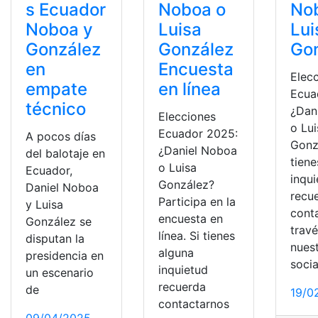
s Ecuador
Noboa o
No
Noboa y
Luisa
Lui
González
González
Go
en
Encuesta
Elec
empate
en línea
Ecua
técnico
¿Dan
Elecciones
o Lui
Ecuador 2025:
A pocos días
Gonz
¿Daniel Noboa
del balotaje en
tiene
o Luisa
Ecuador,
inqu
González?
Daniel Noboa
recu
Participa en la
y Luisa
cont
encuesta en
González se
trav
línea. Si tienes
disputan la
nues
alguna
presidencia en
socia
inquietud
un escenario
recuerda
de
19/0
contactarnos
09/04/2025