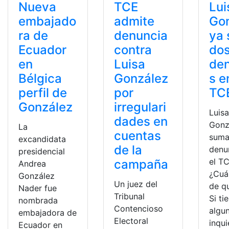
Nueva
TCE
Lui
embajado
admite
Go
ra de
denuncia
ya
Ecuador
contra
do
en
Luisa
de
Bélgica
González
s e
perfil de
por
TC
González
irregulari
Luis
dades en
Gonz
La
cuentas
suma
excandidata
de la
denu
presidencial
el TC
campaña
Andrea
¿Cuá
González
Un juez del
de qu
Nader fue
Tribunal
Si ti
nombrada
Contencioso
algu
embajadora de
Electoral
inqu
Ecuador en