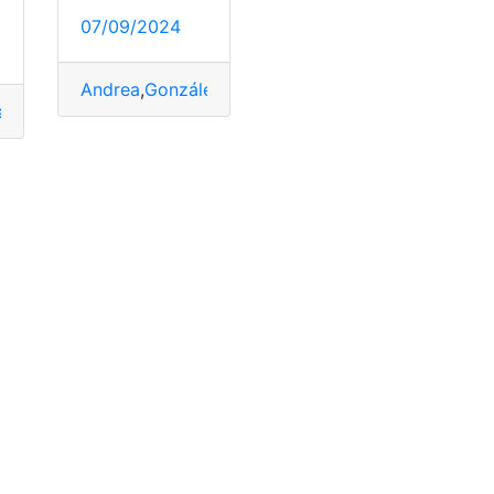
a
07/09/2024
P
,
quien
Andrea
,
González
,
precandidata
,
Presidencia
a
,
González
,
Luisa
,
Noboa
,
Online