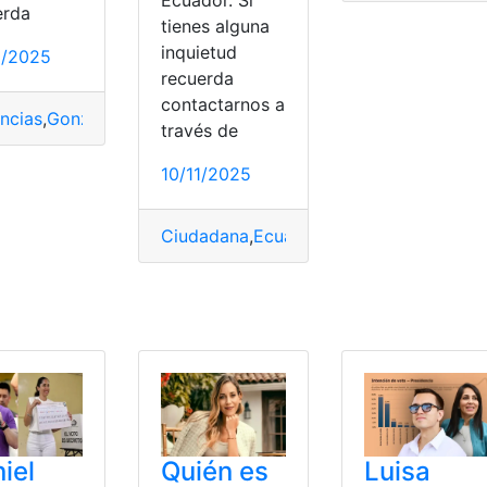
Ecuador. Si
erda
tienes alguna
inquietud
2/2025
recuerda
contactarnos a
ncias
,
González
,
Luisa
,
suma
,
TCE
través de
10/11/2025
Ciudadana
,
Ecuador
,
González
,
Luisa
,
Pre
onzález
,
Irregularidades
,
Luisa
,
TCE
iel
Quién es
Luisa