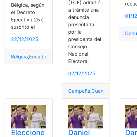
(TCE) admitió
recu
Bélgica, según
a trámite una
el Decreto
01/1
denuncia
Ejecutivo 257,
presentada
suscrito el
por la
Denu
22/12/2025
presidenta del
Consejo
Nacional
Bélgica
,
Ecuador
,
embajadora
,
González
,
Nueva
,
Perfil
Electoral
02/12/2025
Campaña
,
Cuentas
,
Denuncia
,
G
Eleccione
Daniel
Dan