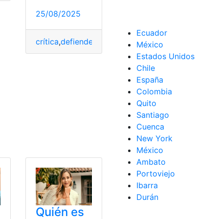
25/08/2025
Ecuador
crítica
,
defiende
,
Donald
,
González
,
Luisa
,
Maduro
,
T
México
Estados Unidos
Chile
España
Colombia
Quito
sidencia
,
Revolución
,
Revolución Ciudadana
Santiago
Cuenca
New York
México
Ambato
Portoviejo
Ibarra
Durán
Quién es