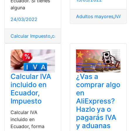
Ecuador. Si tienes
alguna
Adultos mayores
,
IVA
,
IVA
24/03/2022
Calcular Impuesto
,
cálculos
,
Ecuador
,
Ejemplos
,
IVA 12%
¿Vas a
Calcular IVA
comprar algo
incluido en
en
Ecuador,
AliExpress?
Impuesto
Hazlo ya o
Calcular IVA
pagarás IVA
incluido en
y aduanas
Ecuador, forma