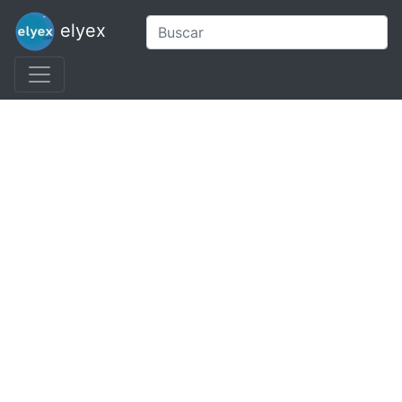
elyex