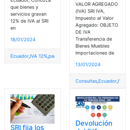
VALOR AGREGADO
que bienes y
(IVA) SRI IVA,
servicios gravan
Impuesto al Valor
12% de IVA al SRI
Agregado: OBJETO
en
DE IVA
Transferencia de
18/01/2024
Bienes Muebles
Importaciones de
Ecuador
,
IVA 12%
,
pagan
,
Productos
,
Servicios
,
top2
13/01/2024
Consultas
,
Ecuador
,
IVA
,
I
Devolución
SRI fija los