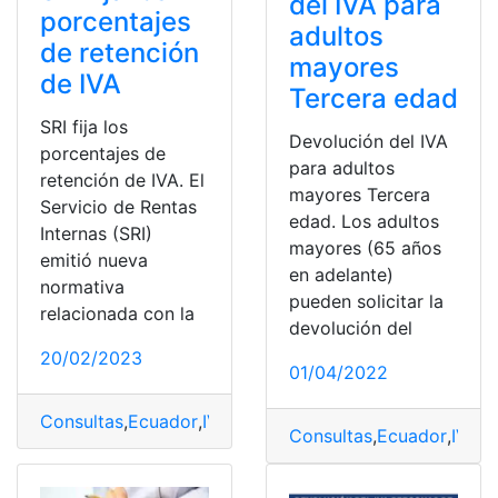
del IVA para
porcentajes
adultos
de retención
mayores
de IVA
Tercera edad
SRI fija los
Devolución del IVA
porcentajes de
para adultos
retención de IVA. El
mayores Tercera
Servicio de Rentas
edad. Los adultos
Internas (SRI)
mayores (65 años
emitió nueva
en adelante)
normativa
pueden solicitar la
relacionada con la
devolución del
20/02/2023
01/04/2022
Consultas
,
Ecuador
,
IVA 12%
,
IVA incluido
,
retenciones al
Consultas
,
Ecuador
,
IVA
,
I