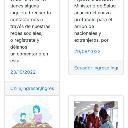
tienes alguna
Ministerio de Salud
inquietud recuerda
anunció el nuevo
contactarnos a
protocolo para el
través de nuestras
arribo de
redes sociales,
nacionales y
o regístrate y
extranjeros, por
déjanos
29/09/2022
un comentario en
esta
Ecuador
,
Ingreso
,
Ingreso
23/10/2022
Chile
,
Ingresar
,
Ingreso del país
,
País
,
Requisitos