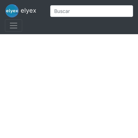
elyex