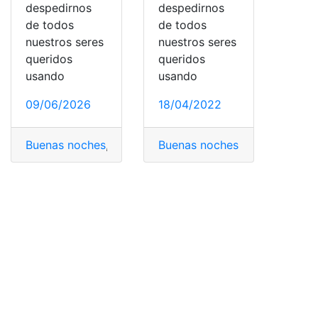
despedirnos
despedirnos
de todos
de todos
nuestros seres
nuestros seres
queridos
queridos
usando
usando
09/06/2026
18/04/2022
Buenas noches
,
Frases
,
Imágenes
Buenas noches
,
triunfar
,
,
Frases
Whatsapp
,
Imágen