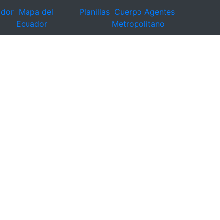
ador
Mapa del
Planillas
Cuerpo Agentes
Ecuador
Metropolitano