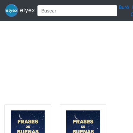
Buró
elyex
C