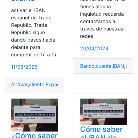
tienes alguna
activar el IBAN
inquietud recuerda
español de Trade
contactarnos a
Republic. Trade
través de nuestras
Republic sigue
redes
dando pasos hacia
delante para
20/04/2024
competir de tú a tú
Banco
,
cuenta
,
IBAN
,
pert
11/08/2025
Activar
,
cliente
,
España
,
Español
,
IBAN
,
Republic
,
Trade
Cómo saber
¿Cómo saber
el IBAN de