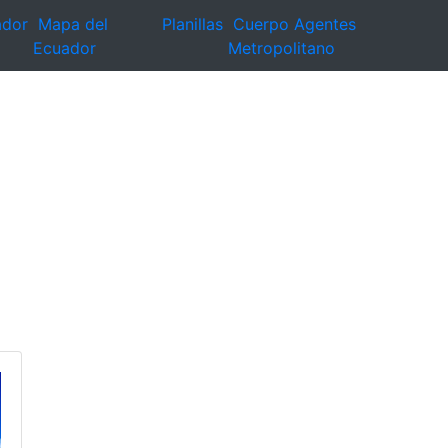
ador
Mapa del
Planillas
Cuerpo Agentes
Ecuador
Metropolitano