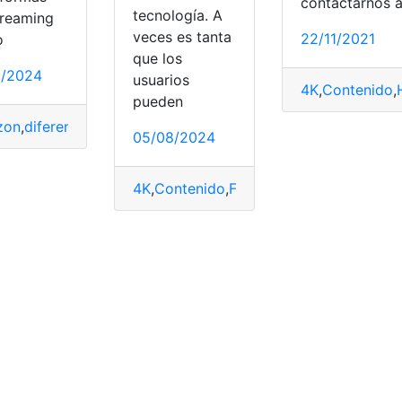
contactarnos 
tecnología. A
treaming
veces es tanta
22/11/2021
o
que los
0/2024
usuarios
4K
,
Contenido
,
pueden
zon
,
diferencia
,
Fire
,
HD
,
lanza
,
Stick
,
TV
05/08/2024
4K
,
Contenido
,
Formas
,
HD
,
reproduce
,
Sm
mple
,
GB
,
Google
,
HD
,
RAM
,
requisito
,
TV
,
Versión