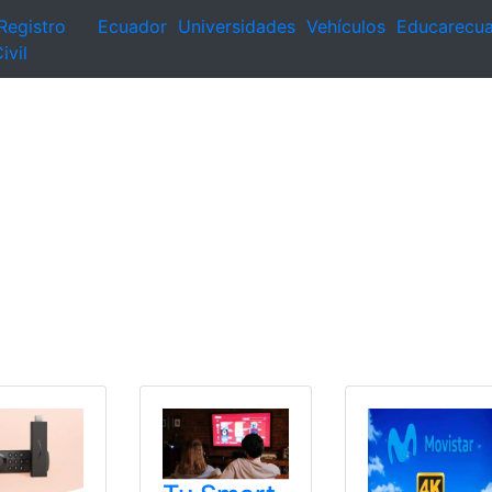
Registro
Ecuador
Universidades
Vehículos
Educarecu
ivil