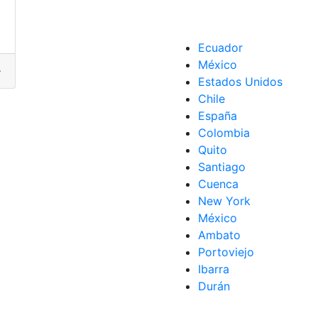
a
Ecuador
México
HD
,
Movistar Plus
,
Plataforma
Estados Unidos
Chile
España
Colombia
art
,
TV
Quito
Santiago
Cuenca
New York
México
Ambato
Portoviejo
Ibarra
Durán