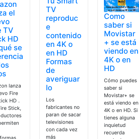
Tu Smart
azon
TV
za el
Como
reproduc
evo
saber si
e
e TV
Movistar
contenido
ck HD
+ se está
en 4K o
qué se
viendo en
en HD
erencia
4K o en
Formas
los
HD
de
os
averiguar
Cómo puedes
on lanza
lo
saber si
evo Fire
Movistar+ se
Los
tick HD .
está viendo en
fabricantes no
ire Stick,
4K o en HD. Si
paran de sacar
oductores
tienes alguna
televisiones
permiten
inquietud
con cada vez
recuerda
más
aformas