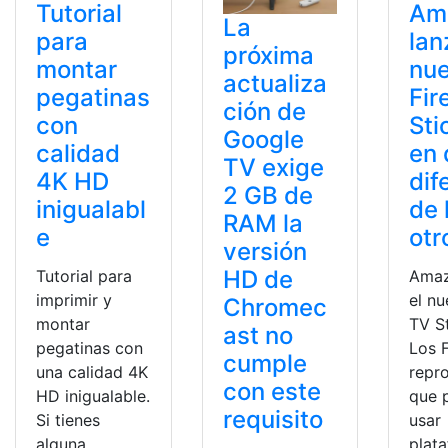
Tutorial
Am
La
para
lan
próxima
montar
nu
actualiza
pegatinas
Fir
ción de
con
Sti
Google
calidad
en 
TV exige
4K HD
dif
2 GB de
inigualabl
de 
RAM la
e
otr
versión
HD de
Tutorial para
Amaz
imprimir y
el nu
Chromec
montar
TV S
ast no
pegatinas con
Los F
cumple
una calidad 4K
repr
con este
HD inigualable.
que 
requisito
Si tienes
usar
alguna
plat