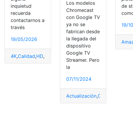
Los modelos
inquietud
de s
Chromecast
recuerda
com
con Google TV
contactarnos a
ya no se
19/1
través
fabrican desde
la llegada del
19/05/2026
Ama
dispositivo
Google TV
4K
,
Calidad
,
HD
,
inigualable
,
Montar
,
pegatinas
,
tutorial
Streamer. Pero
la
07/11/2024
Actualización
,
Chromecast
,
cu