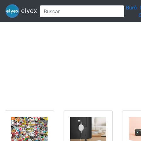
Buró
elyex
C