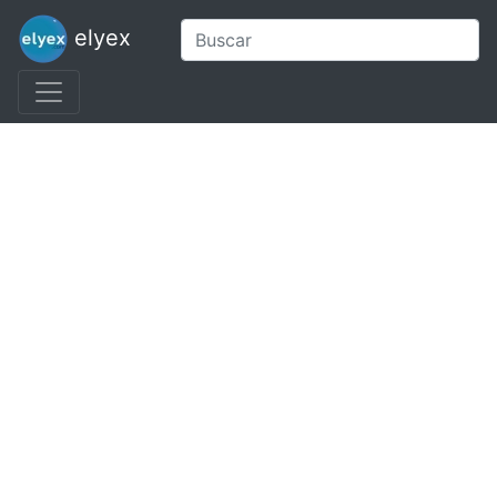
elyex