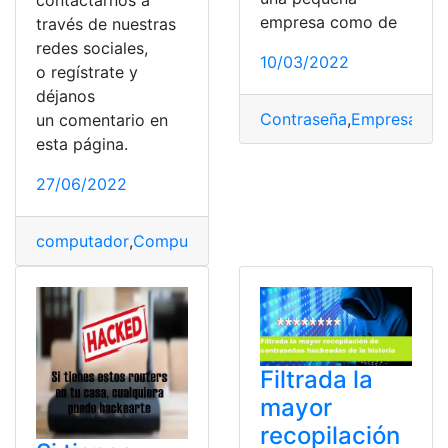
empresa como de
través de nuestras
redes sociales,
10/03/2022
o regístrate y
déjanos
Contraseña
,
Empresa
,
Evi
un comentario en
esta página.
27/06/2022
computador
,
Computadora
,
computadores
,
Hackeo
,
Hac
Filtrada la
mayor
recopilación