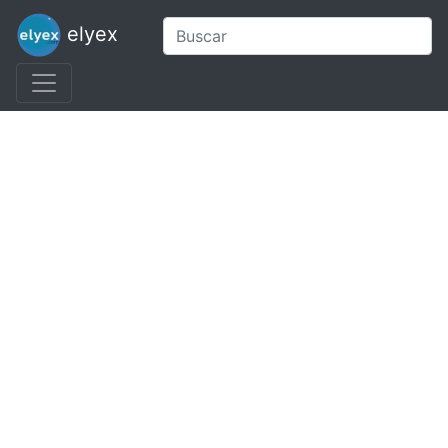
elyex