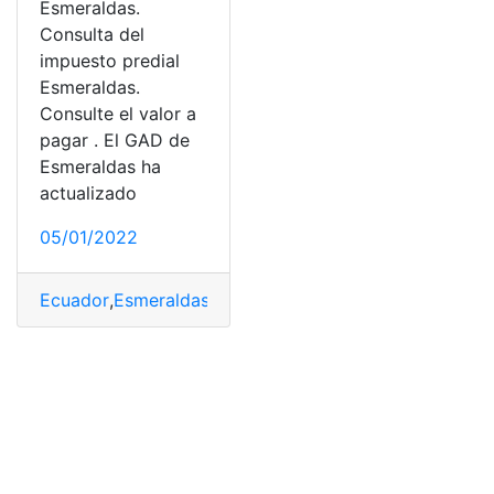
Esmeraldas.
Consulta del
impuesto predial
Esmeraldas.
Consulte el valor a
pagar . El GAD de
Esmeraldas ha
actualizado
05/01/2022
Ecuador
,
Esmeraldas
,
GAD
,
Impuesto
,
Predio