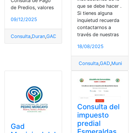
Consulta de Pago
que se debe hacer .
de Predios, valores
Si tienes alguna
09/12/2025
inquietud recuerda
contactarnos a
través de nuestras
Consulta
,
Duran
,
GAD
,
Impuesto
,
Predio
18/08/2025
Consulta
,
GAD
,
Municipal
Consulta del
impuesto
predial
Gad
Esmeraldas