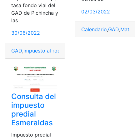
tasa fondo vial del
02/03/2022
GAD de Pichincha y
las
Calendario
,
GAD
,
Matricul
30/06/2022
GAD
,
impuesto al rodaje
,
Revisión técnica vehicular
,
Rod
Consulta del
impuesto
predial
Esmeraldas
Impuesto predial