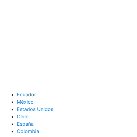
Ecuador
México
Estados Unidos
Chile
España
Colombia