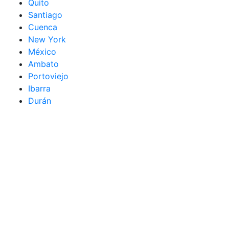
Quito
Santiago
Cuenca
New York
México
Ambato
Portoviejo
Ibarra
Durán