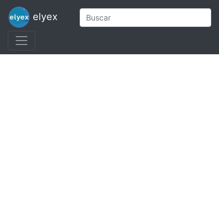
elyex