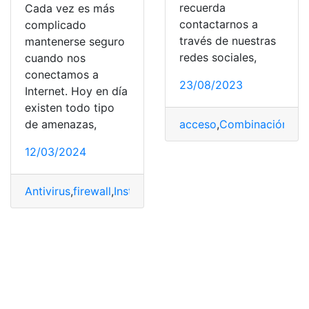
recuerda
Cada vez es más
contactarnos a
complicado
través de nuestras
mantenerse seguro
redes sociales,
cuando nos
conectamos a
23/08/2023
Internet. Hoy en día
existen todo tipo
acceso
,
Combinación
,
cor
de amenazas,
12/03/2024
Antivirus
,
firewall
,
Instalar
,
junto
,
navegar
,
necesario
,
Segu