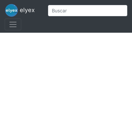
elyex