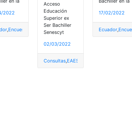
ller en la
Bachiller en la
Acceso
Educación
4/2022
17/02/2022
ociados
,
Vehículo
,
Vehículos
Superior ex
Ser Bachiller
dor
,
Encuestas
,
Factores asociados
,
Pasos
,
Ser Bachiller
Ecuador
,
Encue
Senescyt
02/03/2022
Consultas
,
EAES
,
Ecuador
,
Encuestas
,
Eva