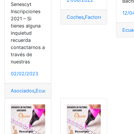
21/06/2022
Bachi
Senescyt
Inscripciones
12/0
Coches
,
Factores
,
Factores as
2021 – Si
tienes alguna
Ecua
inquietud
recuerda
contactarnos a
través de
nuestras
02/02/2023
Asociados
,
Ecuador
,
Factores asociados