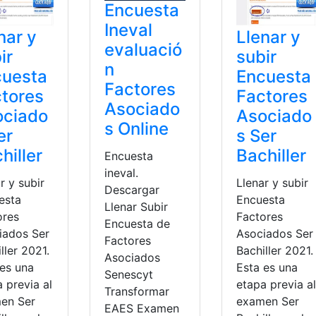
Encuesta
Ineval
nar y
Llenar y
evaluació
ir
subir
n
cuesta
Encuesta
Factores
tores
Factores
Asociado
ociado
Asociado
s Online
er
s Ser
hiller
Bachiller
Encuesta
ineval.
r y subir
Llenar y subir
Descargar
esta
Encuesta
Llenar Subir
ores
Factores
Encuesta de
iados Ser
Asociados Ser
Factores
ller 2021.
Bachiller 2021.
Asociados
 es una
Esta es una
Senescyt
 previa al
etapa previa al
Transformar
en Ser
examen Ser
EAES Examen