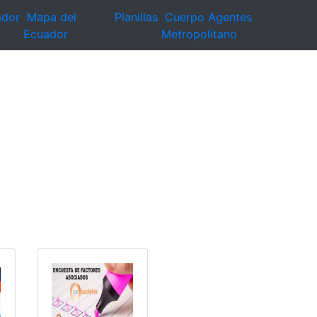
ador
Mapa del
Planillas
Cuerpo Agentes
Ecuador
Metropolitano