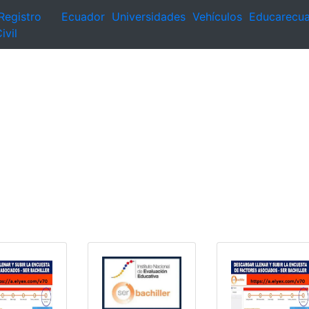
Registro
Ecuador
Universidades
Vehículos
Educarecu
ivil