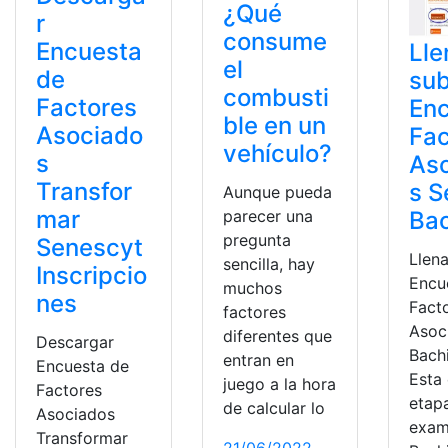
¿Qué
r
consume
Encuesta
Lle
el
de
sub
combusti
Factores
En
ble en un
Asociado
Fac
vehículo?
s
As
Transfor
s S
Aunque pueda
mar
Bac
parecer una
pregunta
Senescyt
Llena
sencilla, hay
Inscripcio
Encu
muchos
nes
Fact
factores
Asoc
diferentes que
Descargar
Bachi
entran en
Encuesta de
Esta
juego a la hora
Factores
etapa
de calcular lo
Asociados
exam
Transformar