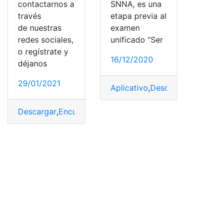
contactarnos a
SNNA, es una
través
etapa previa al
de nuestras
examen
redes sociales,
unificado “Ser
o regístrate y
16/12/2020
déjanos
29/01/2021
Aplicativo
,
Descargar
,
Encuest
Descargar
,
Encuestas
,
Factores asociados
,
Ser Bachiller