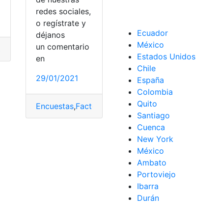
redes sociales,
o regístrate y
Ecuador
déjanos
México
un comentario
stas
,
Factores asociados
,
Pasos
,
Ser Bachiller
Estados Unidos
en
Chile
29/01/2021
España
Colombia
luación
,
Examen
,
Examen de Acceso
,
Examen de grado
,
Exam
Quito
Encuestas
,
Factores asociados
,
Ser Bachiller
,
Uso
Santiago
Cuenca
New York
México
Ambato
Portoviejo
Ibarra
Durán