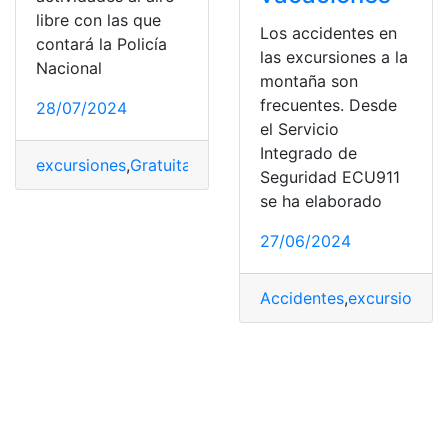
libre con las que
Los accidentes en
contará la Policía
las excursiones a la
Nacional
montaña son
frecuentes. Desde
28/07/2024
el Servicio
Integrado de
excursiones
,
Gratuitas
,
Montaña
,
participar
,
puedes
,
segu
Seguridad ECU911
se ha elaborado
27/06/2024
Accidentes
,
excursiones
,