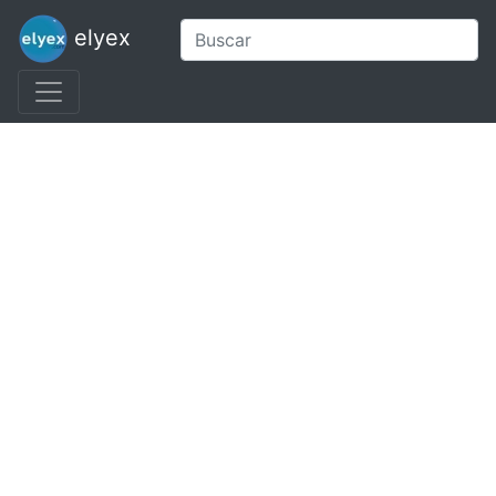
elyex