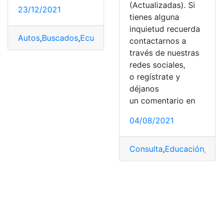
(Actualizadas). Si
23/12/2021
tienes alguna
inquietud recuerda
Autos
,
Buscados
,
Ecuador
,
Estadísticas
,
Marcas
contactarnos a
través de nuestras
redes sociales,
o regístrate y
déjanos
un comentario en
04/08/2021
Consulta
,
Educación
,
Esta