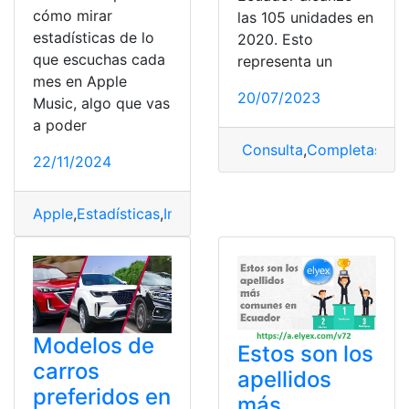
cómo mirar
las 105 unidades en
estadísticas de lo
2020. Esto
que escuchas cada
representa un
mes en Apple
20/07/2023
Music, algo que vas
a poder
Consulta
,
Completas
,
Est
22/11/2024
Apple
,
Estadísticas
,
Internas
,
Music
,
Replay
Modelos de
Estos son los
carros
apellidos
preferidos en
más