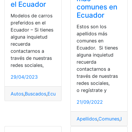
el Ecuador
comunes en
Ecuador
Modelos de carros
preferidos en el
Estos son los
Ecuador – Si tienes
apellidos más
alguna inquietud
comunes en
recuerda
Ecuador. Si tienes
contactarnos a
alguna inquietud
través de nuestras
recuerda
redes sociales,
contactarnos a
través de nuestras
29/04/2023
redes sociales,
o regístrate y
Autos
,
Buscados
,
Ecuador
,
Estadísticas
,
Marcas
21/09/2022
Apellidos
,
Comunes
,
Ecua