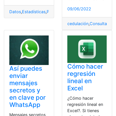
09/06/2022
Datos
,
Estadísticas
,
Precio
,
Productos
,
salarios
,
sueldos
,
s
cedulación
,
Consulta onli
Cómo hacer
Así puedes
regresión
enviar
lineal en
mensajes
Excel
secretos y
en clave por
¿Cómo hacer
WhatsApp
regresión lineal en
Excel?. Si tienes
Mensajes secretos