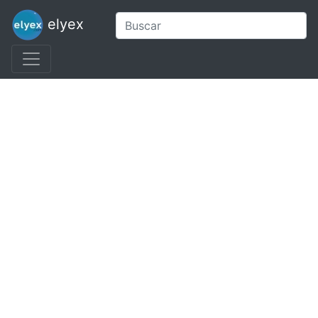
elyex