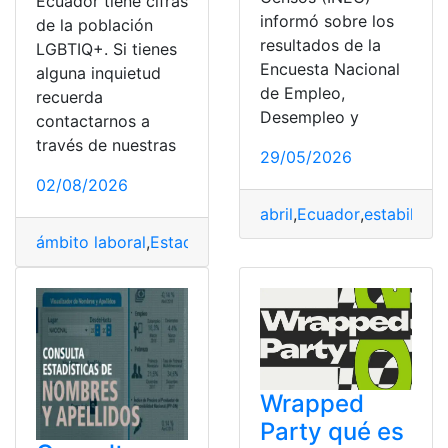
Ecuador tiene cifras
informó sobre los
de la población
resultados de la
LGBTIQ+. Si tienes
Encuesta Nacional
alguna inquietud
de Empleo,
recuerda
Desempleo y
contactarnos a
través de nuestras
29/05/2026
02/08/2026
abril
,
Ecuador
,
estabilidad
ámbito laboral
,
Estadísticas
,
exclusión
,
LGBTIQ
,
Violenci
Wrapped
Party qué es