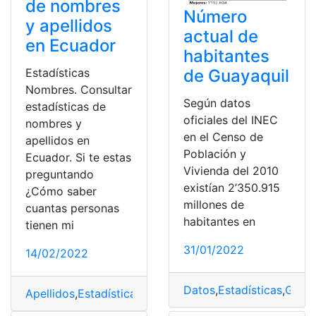
de nombres
Número
y apellidos
actual de
en Ecuador
habitantes
Estadísticas
de Guayaquil
Nombres. Consultar
Según datos
estadísticas de
oficiales del INEC
nombres y
en el Censo de
apellidos en
Población y
Ecuador. Si te estas
Vivienda del 2010
preguntando
existían 2’350.915
¿Cómo saber
millones de
cuantas personas
habitantes en
tienen mi
31/01/2022
14/02/2022
Datos
,
Estadísticas
,
Guaya
Apellidos
,
Estadísticas
,
INEC
,
Nombre
,
Plataforma