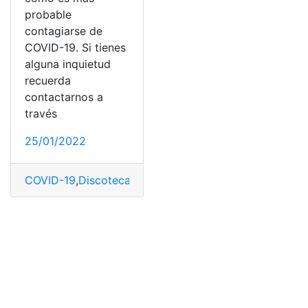
probable
contagiarse de
COVID-19. Si tienes
alguna inquietud
recuerda
contactarnos a
través
25/01/2022
COVID-19
,
Discotecas
,
Edificio
,
espacios cerrados
,
Masca