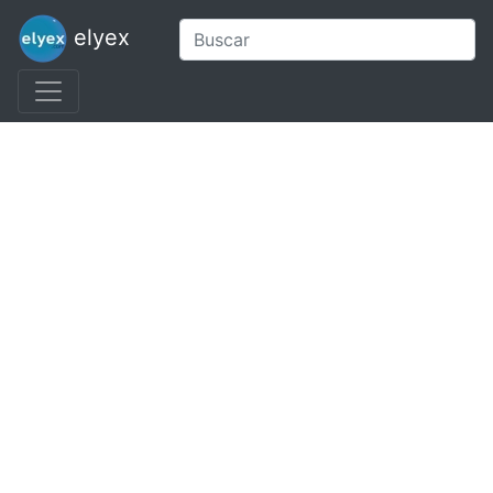
elyex