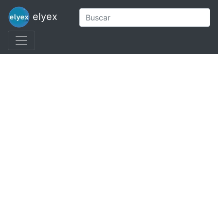
elyex