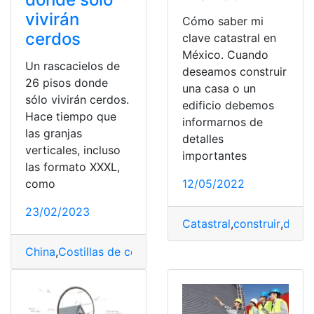
vivirán
Cómo saber mi
cerdos
clave catastral en
México. Cuando
Un rascacielos de
deseamos construir
26 pisos donde
una casa o un
sólo vivirán cerdos.
edificio debemos
Hace tiempo que
informarnos de
las granjas
detalles
verticales, incluso
importantes
las formato XXXL,
12/05/2022
como
23/02/2023
Catastral
,
construir
,
docu
China
,
Costillas de cerdo
,
Edificio
,
granja vertical
,
Objeti