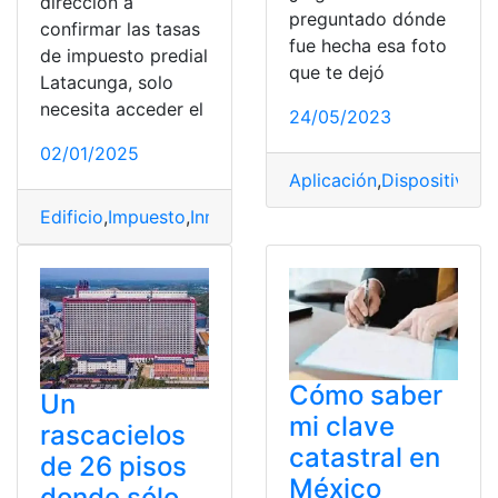
dirección a
preguntado dónde
confirmar las tasas
fue hecha esa foto
de impuesto predial
que te dejó
Latacunga, solo
necesita acceder el
24/05/2023
02/01/2025
Aplicación
,
Dispositivo
,
Ed
Edificio
,
Impuesto
,
Inmobiliaria
,
Latacunga
,
Predio
Cómo saber
Un
mi clave
rascacielos
catastral en
de 26 pisos
México
donde sólo