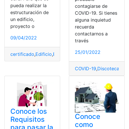
pueda realizar la
contagiarse de
estructuración de
COVID-19. Si tienes
un edificio,
alguna inquietud
proyecto o
recuerda
contactarnos a
09/04/2022
través
25/01/2022
certificado
,
Edificio
,
España
,
Obras
,
Requisitos
COVID-19
,
Discotecas
,
Edi
Conoce los
Conoce
Requisitos
como
para pasar la