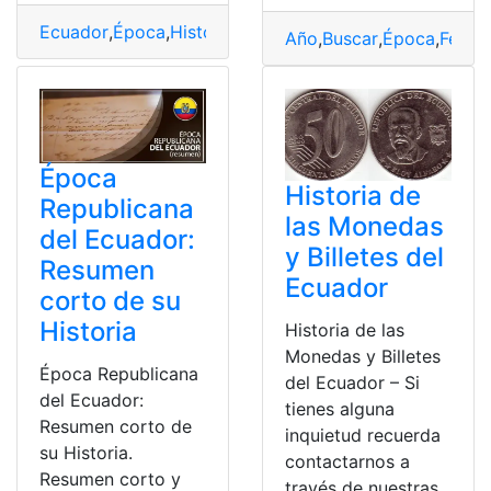
Ecuador
,
Época
,
Historia
,
Republicana
Año
,
Buscar
,
Época
,
Fecha
Época
Historia de
Republicana
las Monedas
del Ecuador:
y Billetes del
Resumen
Ecuador
corto de su
Historia
Historia de las
Monedas y Billetes
Época Republicana
del Ecuador – Si
del Ecuador:
tienes alguna
Resumen corto de
inquietud recuerda
su Historia.
contactarnos a
Resumen corto y
través de nuestras