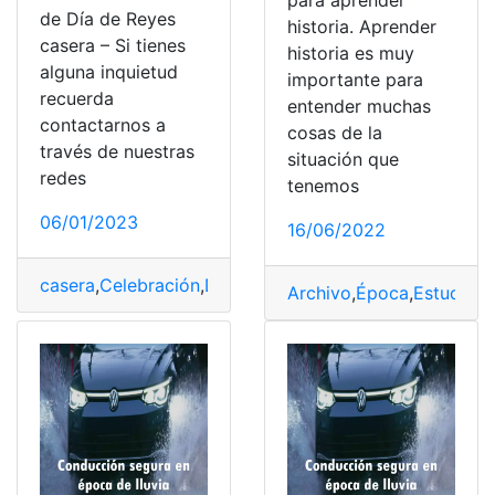
de Día de Reyes
historia. Aprender
casera – Si tienes
historia es muy
alguna inquietud
importante para
recuerda
entender muchas
contactarnos a
cosas de la
través de nuestras
situación que
redes
tenemos
06/01/2023
16/06/2022
casera
,
Celebración
,
Día de Reyes
,
Época
,
rosca
Archivo
,
Época
,
Estudiar
,
H