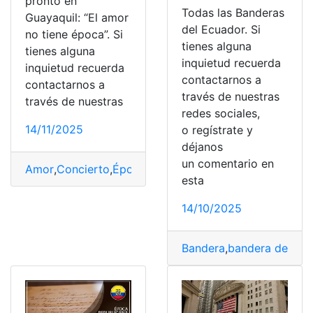
pronto en
Todas las Banderas
Guayaquil: “El amor
del Ecuador. Si
no tiene época”. Si
tienes alguna
tienes alguna
inquietud recuerda
inquietud recuerda
contactarnos a
contactarnos a
través de nuestras
través de nuestras
redes sociales,
14/11/2025
o regístrate y
déjanos
un comentario en
Amor
,
Concierto
,
Época
,
Guayaquil
,
Myriam Hernández
esta
14/10/2025
Bandera
,
bandera del ec