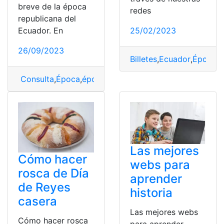
breve de la época
redes
republicana del
Ecuador. En
25/02/2023
26/09/2023
Billetes
,
Ecuador
,
Época
,
H
Consulta
,
Época
,
época republicana
,
Historia
Las mejores
Cómo hacer
webs para
rosca de Día
aprender
de Reyes
historia
casera
Las mejores webs
Cómo hacer rosca
para aprender