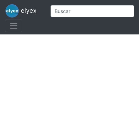
elyex