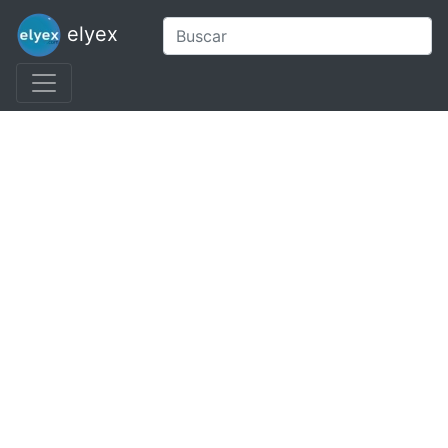
elyex