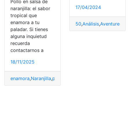
Pollo en salsa de
17/04/2024
naranjilla: el sabor
tropical que
enamora a tu
50
,
Análisis
,
Aventureros
,
paladar. Si tienes
alguna inquietud
recuerda
contactarnos a
18/11/2025
enamora
,
Naranjilla
,
paladar
,
Pollo
,
Receta
,
salsa
,
tropical