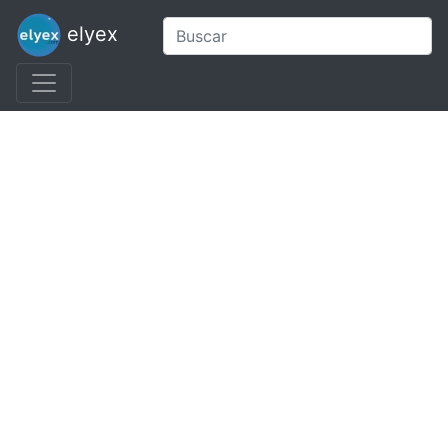
elyex