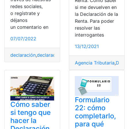
Renta. Cómo saber
redes sociales,
si me devuelven en
o regístrate y
la Declaración de la
déjanos
Renta. Para poder
un comentario en
resolver las
interrogantes
07/07/2022
13/12/2021
declaración
,
declaración anual
,
Declaración de impuest
Agencia Tributaria
,
Decla
Formulario
Cómo saber
22: cómo
si tengo que
completarlo,
hacer la
para qué
Declaración