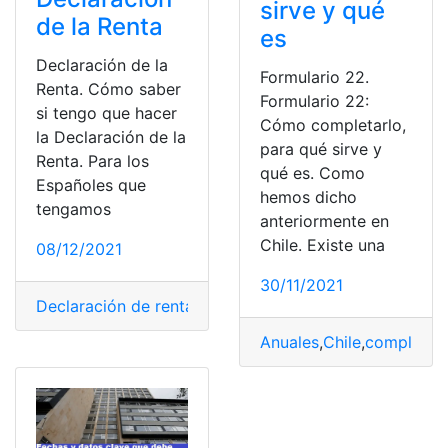
sirve y qué
de la Renta
es
Declaración de la
Formulario 22.
Renta. Cómo saber
Formulario 22:
si tengo que hacer
Cómo completarlo,
la Declaración de la
para qué sirve y
Renta. Para los
qué es. Como
Españoles que
hemos dicho
tengamos
anteriormente en
Chile. Existe una
08/12/2021
30/11/2021
Declaración de renta
,
España
,
Impuestos
,
pagar
,
Present
Anuales
,
Chile
,
completar
,