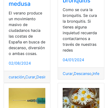
bronquitis
medusa
Como se cura la
El verano produce
bronquitis. Se cura
un movimiento
la bronquitis. Si
masivo de
tienes alguna
ciudadanos hacia
inquietud recuerda
las costas de
contactarnos a
España en busca de
través de nuestras
descanso, diversión
redes
o ambas cosas.
04/01/2024
02/08/2024
Curar
,
Descanso
,
Infecció
curación
,
Curar
,
Desinfectar
,
medusa
,
PICA