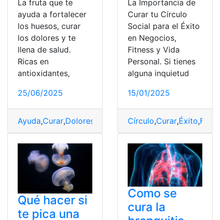
La fruta que te
La Importancia de
ayuda a fortalecer
Curar tu Círculo
los huesos, curar
Social para el Éxito
los dolores y te
en Negocios,
llena de salud.
Fitness y Vida
Ricas en
Personal. Si tienes
antioxidantes,
alguna inquietud
25/06/2025
15/01/2025
Ayuda
,
Curar
,
Dolores
,
Fortalecer
Círculo
,
fruta
,
,
Huesos
Curar
,
Éxito
,
Salud
,
Fitne
Como se
Qué hacer si
cura la
te pica una