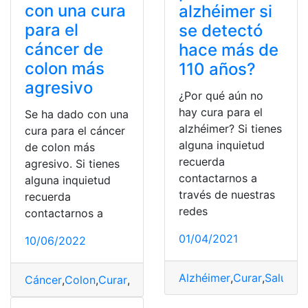
con una cura
alzhéimer si
para el
se detectó
cáncer de
hace más de
colon más
110 años?
agresivo
¿Por qué aún no
hay cura para el
Se ha dado con una
alzhéimer? Si tienes
cura para el cáncer
alguna inquietud
de colon más
recuerda
agresivo. Si tienes
contactarnos a
alguna inquietud
través de nuestras
recuerda
redes
contactarnos a
01/04/2021
10/06/2022
Alzhéimer
,
Curar
,
Salud
Cáncer
,
Colon
,
Curar
,
Funcionar
,
Ofertas