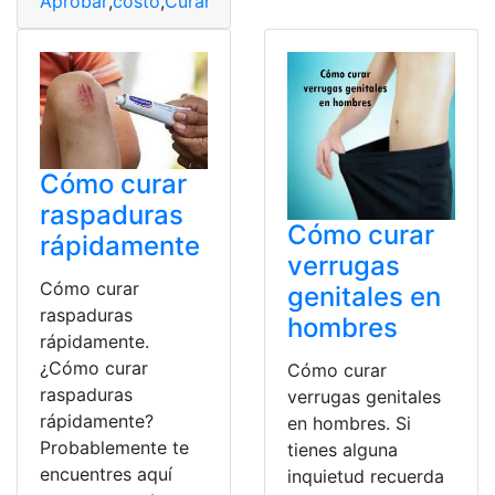
Aprobar
,
costo
,
Curar
,
Desarrollo
,
Obesidad
Cómo curar
raspaduras
Cómo curar
rápidamente
verrugas
Cómo curar
genitales en
raspaduras
hombres
rápidamente.
¿Cómo curar
Cómo curar
raspaduras
verrugas genitales
rápidamente?
en hombres. Si
Probablemente te
tienes alguna
encuentres aquí
inquietud recuerda