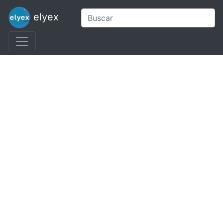
elyex