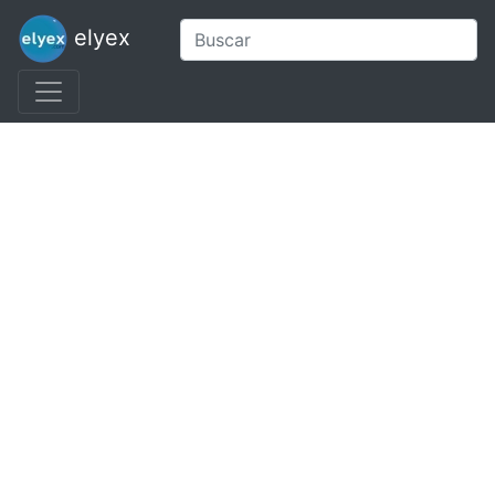
elyex