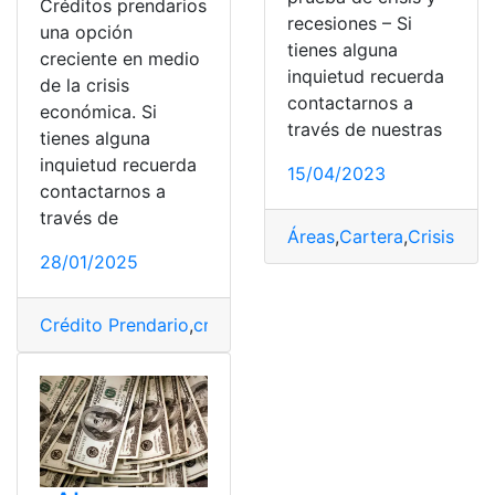
Créditos prendarios
recesiones – Si
una opción
tienes alguna
creciente en medio
inquietud recuerda
de la crisis
contactarnos a
económica. Si
través de nuestras
tienes alguna
inquietud recuerda
15/04/2023
contactarnos a
través de
Áreas
,
Cartera
,
Crisis
,
cris
28/01/2025
Crédito Prendario
,
crisis económica
,
Financiera
,
Solució