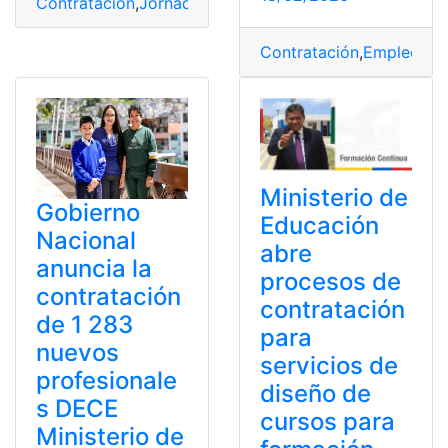
Contratación
,
Jornada Laboral
,
Jóvenes
Contratación
,
Empleo
,
Le
Ministerio de
Gobierno
Educación
Nacional
abre
anuncia la
procesos de
contratación
contratación
de 1 283
para
nuevos
servicios de
profesionale
diseño de
s DECE
cursos para
Ministerio de