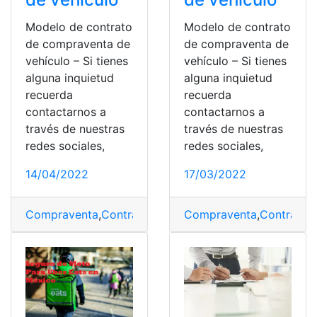
Modelo de contrato
Modelo de contrato
de compraventa de
de compraventa de
vehículo – Si tienes
vehículo – Si tienes
alguna inquietud
alguna inquietud
recuerda
recuerda
contactarnos a
contactarnos a
través de nuestras
través de nuestras
redes sociales,
redes sociales,
14/04/2022
17/03/2022
Compraventa
,
Contratación
,
Contratar
Compraventa
,
contratar un bec
,
Contratac