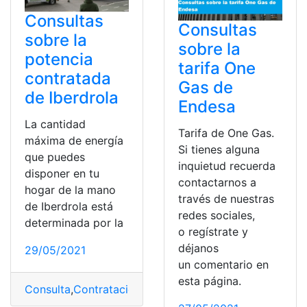
Consultas
Consultas
sobre la
sobre la
potencia
tarifa One
contratada
Gas de
de Iberdrola
Endesa
La cantidad
Tarifa de One Gas.
máxima de energía
Si tienes alguna
que puedes
inquietud recuerda
disponer en tu
contactarnos a
hogar de la mano
través de nuestras
de Iberdrola está
redes sociales,
determinada por la
o regístrate y
déjanos
29/05/2021
un comentario en
esta página.
Consulta
,
Contratación
,
Contratar
,
España
,
Iberdrola
,
Pot