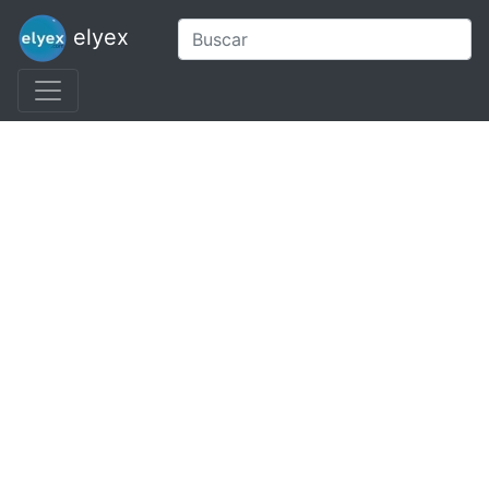
elyex