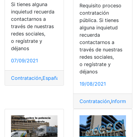
Si tienes alguna
Requisito proceso
inquietud recuerda
contratación
contactarnos a
pública. Si tienes
través de nuestras
alguna inquietud
redes sociales,
recuerda
o regístrate y
contactarnos a
déjanos
través de nuestras
redes sociales,
07/09/2021
o regístrate y
déjanos
Contratación
,
España
,
Extranjero
,
Requisitos
,
Trabajo
,
Un
19/08/2021
Contratación
,
Informe
,
Pe