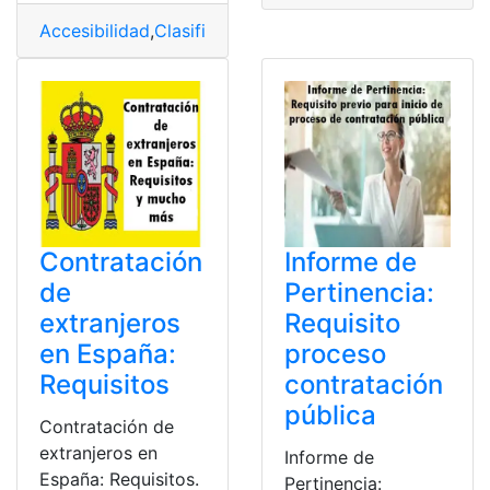
Accesibilidad
,
Clasificación
,
Cobertura
,
Contratación
,
Co
Contratación
Informe de
de
Pertinencia:
extranjeros
Requisito
en España:
proceso
Requisitos
contratación
pública
Contratación de
extranjeros en
Informe de
España: Requisitos.
Pertinencia: