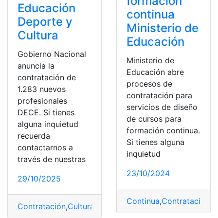
formación
Educación
continua
Deporte y
Ministerio de
Cultura
Educación
Gobierno Nacional
Ministerio de
anuncia la
Educación abre
contratación de
procesos de
1.283 nuevos
contratación para
profesionales
servicios de diseño
DECE. Si tienes
de cursos para
alguna inquietud
formación continua.
recuerda
Si tienes alguna
contactarnos a
inquietud
través de nuestras
23/10/2024
29/10/2025
Continua
,
Contratación
,
C
Contratación
,
Cultura
,
DECE
,
deporte
,
Educación
,
Gobier