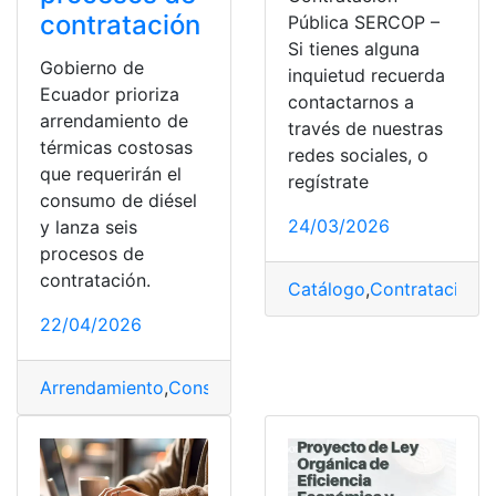
contratación
Pública SERCOP –
Si tienes alguna
Gobierno de
inquietud recuerda
Ecuador prioriza
contactarnos a
arrendamiento de
través de nuestras
térmicas costosas
redes sociales, o
que requerirán el
regístrate
consumo de diésel
24/03/2026
y lanza seis
procesos de
contratación.
Catálogo
,
Contratación
,
m
22/04/2026
Arrendamiento
,
Consumo
,
Contratación
,
costosas
,
Diése