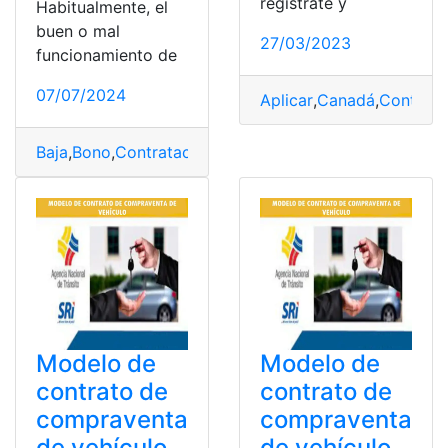
regístrate y
Habitualmente, el
buen o mal
27/03/2023
funcionamiento de
07/07/2024
Aplicar
,
Canadá
,
Contrata
Baja
,
Bono
,
Contratación
,
Empleo
,
España
,
Laboral
,
Madri
Modelo de
Modelo de
contrato de
contrato de
compraventa
compraventa
de vehículo
de vehículo