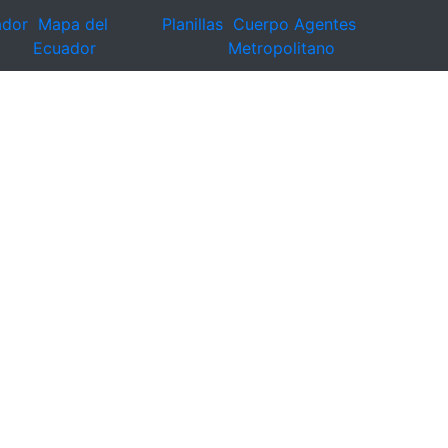
ador
Mapa del
Planillas
Cuerpo Agentes
Ecuador
Metropolitano