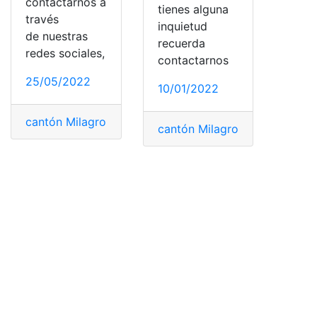
contactarnos a
tienes alguna
través
inquietud
de nuestras
recuerda
redes sociales,
contactarnos
25/05/2022
10/01/2022
cantón Milagro
,
Ingresar
,
Ingresar a la universidad
,
ingre
cantón Milagro
,
Certificados
,
c