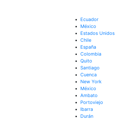
Ecuador
México
Estados Unidos
Chile
España
dad Estatal de Milagro
so
,
Requisitos
Colombia
Quito
Santiago
Cuenca
New York
México
Ambato
Portoviejo
Ibarra
Durán