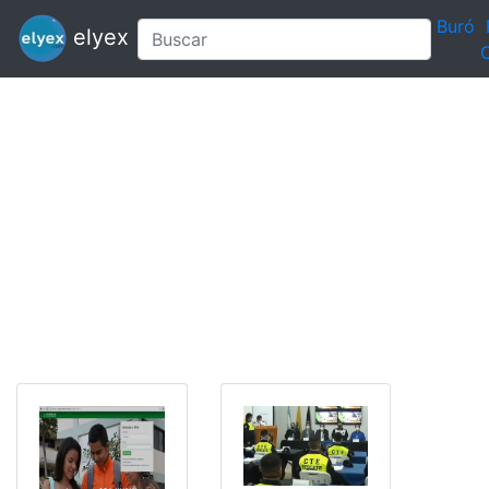
Buró
elyex
C