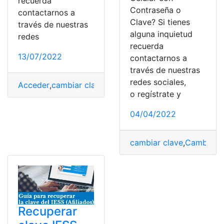
recuerda
Contraseña o
contactarnos a
Clave? Si tienes
través de nuestras
alguna inquietud
redes
recuerda
13/07/2022
contactarnos a
través de nuestras
redes sociales,
Acceder
,
cambiar clave
,
Cambio de clave
,
Clave
,
Clave 
o regístrate y
04/04/2022
cambiar clave
,
Cambio de
Recuperar