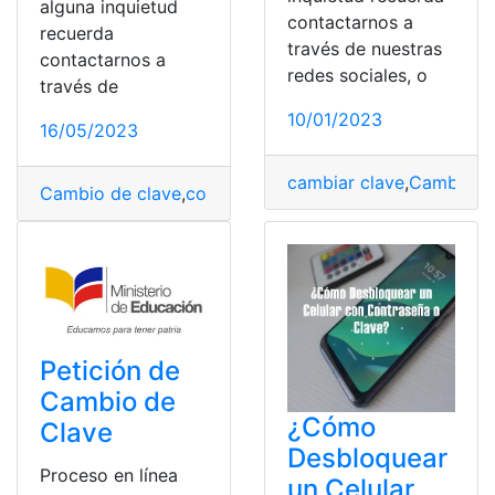
alguna inquietud
contactarnos a
recuerda
través de nuestras
contactarnos a
redes sociales, o
través de
10/01/2023
16/05/2023
cambiar clave
,
Cambio de
Cambio de clave
,
consultar
,
Ecuador
,
IESS
,
instituto de 
Petición de
Cambio de
¿Cómo
Clave
Desbloquear
Proceso en línea
un Celular