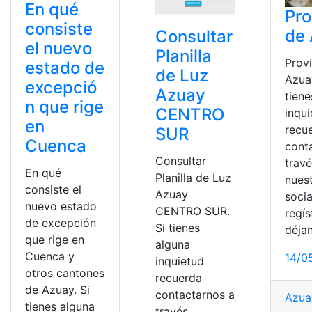
En qué
Pro
consiste
de
Consultar
el nuevo
Planilla
Prov
estado de
de Luz
Azua
excepció
Azuay
tiene
n que rige
CENTRO
inqu
en
recu
SUR
Cuenca
cont
Consultar
trav
En qué
Planilla de Luz
nues
consiste el
Azuay
socia
nuevo estado
CENTRO SUR.
regís
de excepción
Si tienes
déja
que rige en
alguna
Cuenca y
14/0
inquietud
otros cantones
recuerda
de Azuay. Si
contactarnos a
Azua
tienes alguna
través