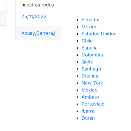
nuestras redes
25/11/2022
to
,
Formación
,
Perfil
,
postular
Ecuador
México
Azuay
,
Carrera
,
Lista Universidades
,
Modalidad
,
mod
Estados Unidos
ción
,
Perfil
,
postular
Chile
España
Colombia
Quito
Santiago
Cuenca
New York
México
Ambato
Portoviejo
Ibarra
Durán