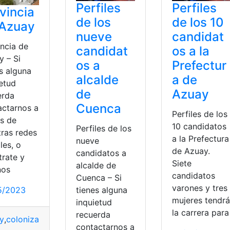
Perfiles
Perfiles
vincia
de los
de los 10
 Azuay
nueve
candidat
incia de
candidat
os a la
y – Si
os a
Prefectur
s alguna
alcalde
a de
ietud
de
Azuay
erda
Cuenca
actarnos a
Perfiles de los
és de
10 candidatos
Perfiles de los
tras redes
a la Prefectura
nueve
les, o
de Azuay.
candidatos a
trate y
Siete
alcalde de
nos
candidatos
Cuenca – Si
varones y tres
tienes alguna
5/2023
mujeres tendrá
inquietud
la carrera para
recuerda
y
,
colonización
,
Ecuador
,
provincia
,
subdivisión
contactarnos a