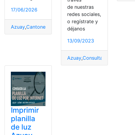
de nuestras
17/06/2026
redes sociales,
o regístrate y
Azuay
,
Cantones
,
Cuenca
,
Estado
,
Estado de excepción
,
déjanos
13/09/2023
Azuay
,
Consultas
,
luz
,
Plantillas
Imprimir
planilla
de luz