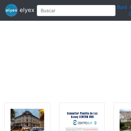
Buró
elyex
C