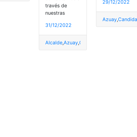
29/12/2022
través de
nuestras
Azuay
,
Candida
31/12/2022
Excepción
,
Toque de queda
Alcalde
,
Azuay
,
Candidato
,
Cuenca
,
Forma