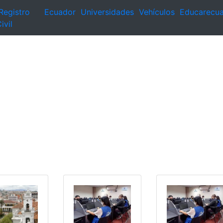
Registro
Ecuador
Universidades
Vehículos
Educarecu
ivil