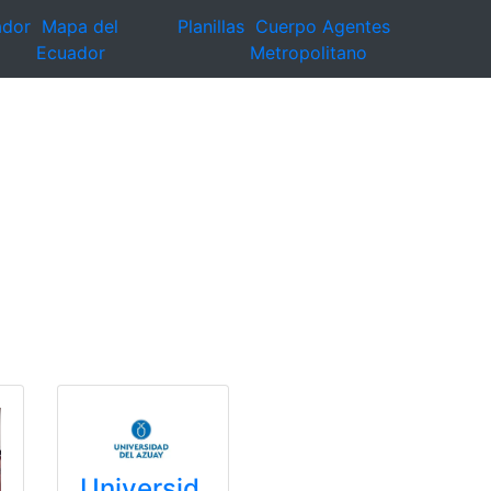
ador
Mapa del
Planillas
Cuerpo Agentes
Ecuador
Metropolitano
Universid