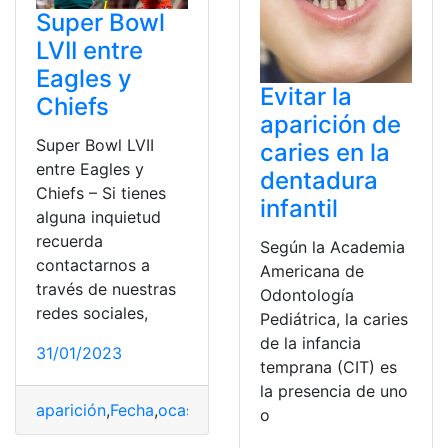
Super Bowl
LVII entre
Eagles y
Evitar la
Chiefs
aparición de
Super Bowl LVII
caries en la
entre Eagles y
dentadura
Chiefs – Si tienes
infantil
alguna inquietud
recuerda
Según la Academia
contactarnos a
Americana de
través de nuestras
Odontología
redes sociales,
Pediátrica, la caries
de la infancia
31/01/2023
temprana (CIT) es
la presencia de uno
aparición
,
Fecha
,
ocasiones
,
Transmisión
,
victorias
o