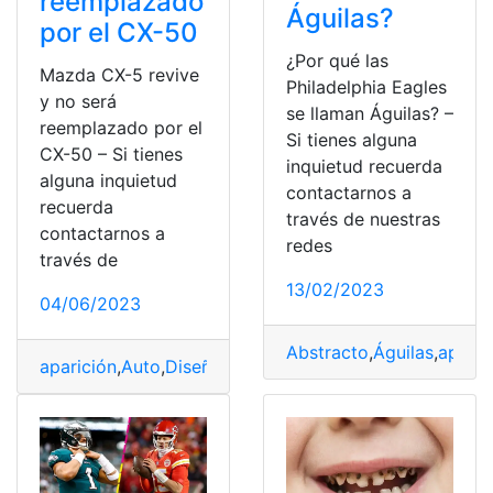
reemplazado
Águilas?
por el CX-50
¿Por qué las
Mazda CX-5 revive
Philadelphia Eagles
y no será
se llaman Águilas? –
reemplazado por el
Si tienes alguna
CX-50 – Si tienes
inquietud recuerda
alguna inquietud
contactarnos a
recuerda
través de nuestras
contactarnos a
redes
través de
13/02/2023
04/06/2023
Abstracto
,
Águilas
,
aparic
aparición
,
Auto
,
Diseño
,
Mazda CX-50
,
Segmentos