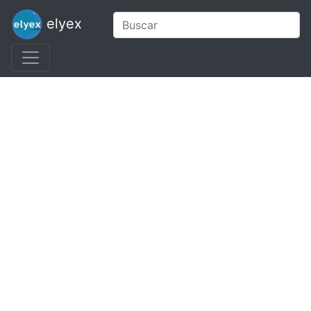
elyex