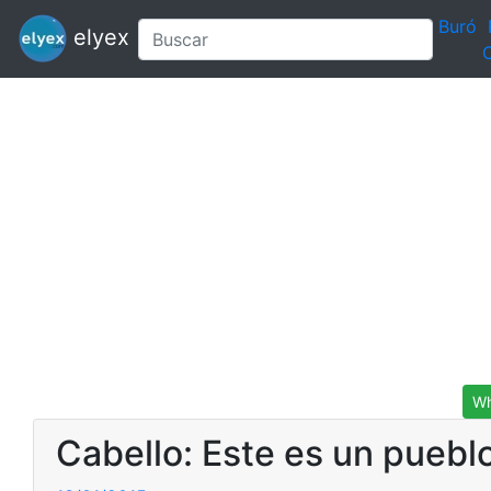
Buró
elyex
C
Wh
Cabello: Este es un pueblo