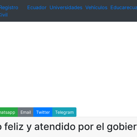
Registro
Ecuador
Universidades
Vehículos
Educarecu
ivil
atsapp
Email
Twitter
Telegram
 feliz y atendido por el gobie