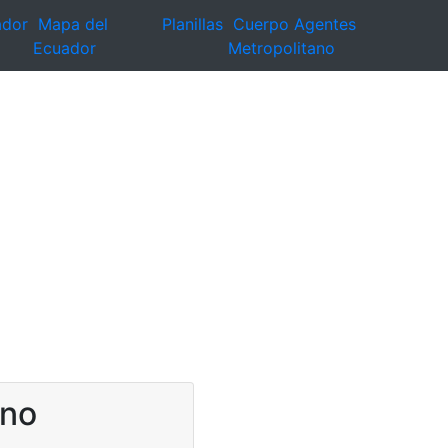
ador
Mapa del
Planillas
Cuerpo Agentes
Ecuador
Metropolitano
rno