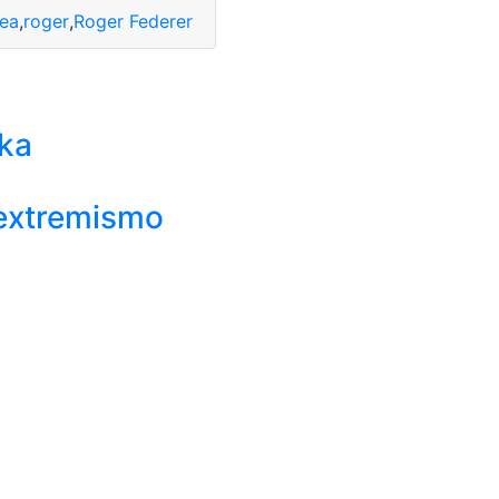
ea
,
roger
,
Roger Federer
nka
 extremismo