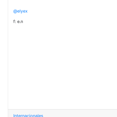
@elyex
f: e.n
Internacionales