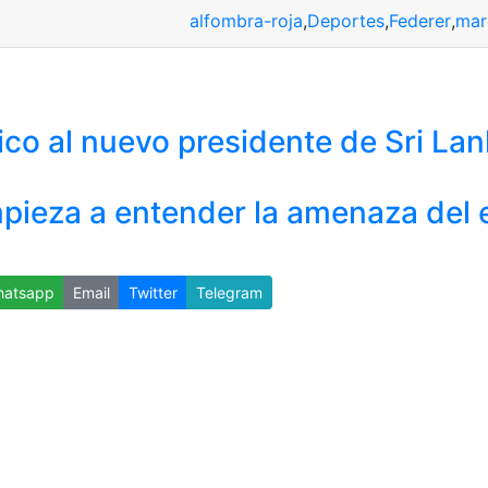
alfombra-roja
,
Deportes
,
Federer
,
mar
tico al nuevo presidente de Sri La
pieza a entender la amenaza del
atsapp
Email
Twitter
Telegram