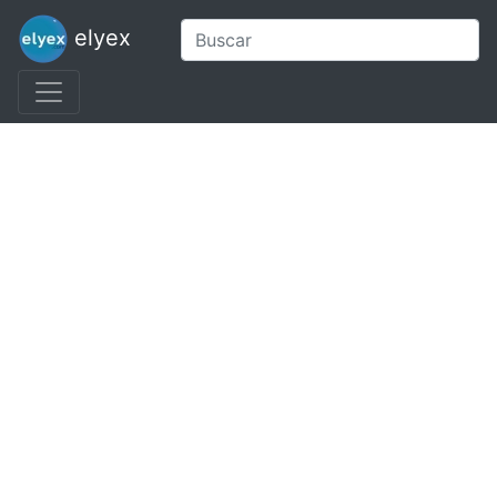
elyex