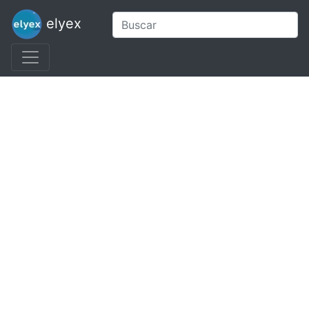
elyex