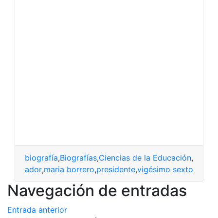
biografía
,
Biografías
,
Ciencias de la Educación
,
Educa
fía
,
Ecuador
,
maria borrero
,
presidente
,
vigésimo sexto
Navegación de entradas
Entrada anterior