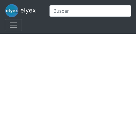
elyex