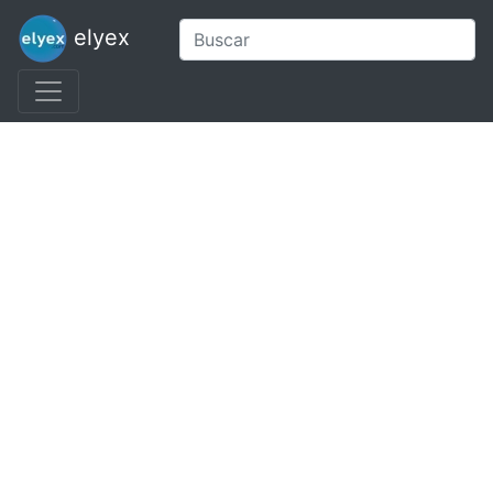
elyex