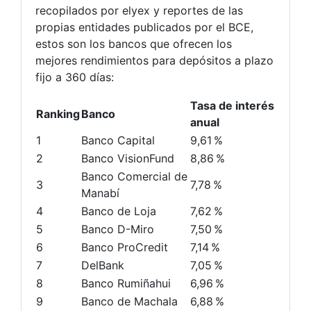
recopilados por elyex y reportes de las
propias entidades publicados por el BCE,
estos son los bancos que ofrecen los
mejores rendimientos para depósitos a plazo
fijo a 360 días:
Tasa de interés
Ranking
Banco
anual
1
Banco Capital
9,61 %
2
Banco VisionFund
8,86 %
Banco Comercial de
3
7,78 %
Manabí
4
Banco de Loja
7,62 %
5
Banco D-Miro
7,50 %
6
Banco ProCredit
7,14 %
7
DelBank
7,05 %
8
Banco Rumiñahui
6,96 %
9
Banco de Machala
6,88 %