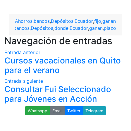
Ahorros
,
bancos
,
Depósitos
,
Ecuador
,
fijo
,
ganan
,
pagan
horros
,
bancos
,
Depósitos
,
donde
,
Ecuador
,
ganan
,
plazo
Navegación de entradas
Entrada anterior
Cursos vacacionales en Quito
para el verano
Entrada siguiente
Consultar Fui Seleccionado
para Jóvenes en Acción
Whatsapp
Email
Twitter
Telegram