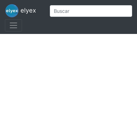
elyex