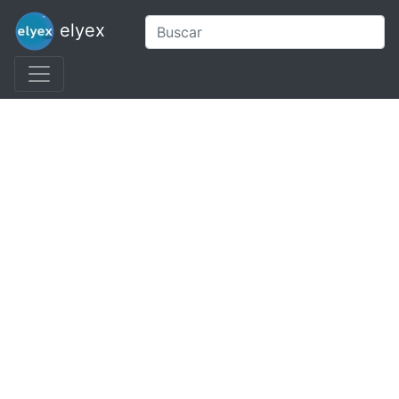
elyex