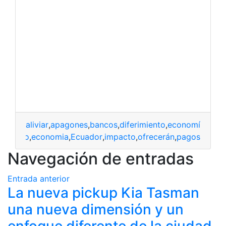
aliviar
,
apagones
,
bancos
,
diferimiento
,
economía
,
Ecua
rimiento
,
economia
,
Ecuador
,
impacto
,
ofrecerán
,
pagos
Navegación de entradas
Entrada anterior
La nueva pickup Kia Tasman
una nueva dimensión y un
enfoque diferente de la ciudad