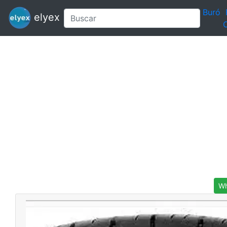
Buró
elyex
C
Wh