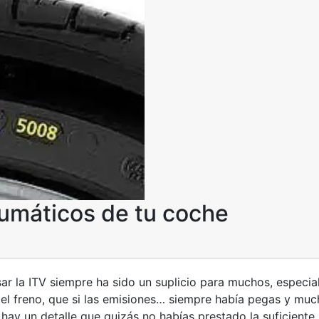
eumáticos de tu coche
ar la ITV siempre ha sido un suplicio para muchos, especia
 el freno, que si las emisiones… siempre había pegas y mu
ay un detalle que quizás no habías prestado la suficiente 