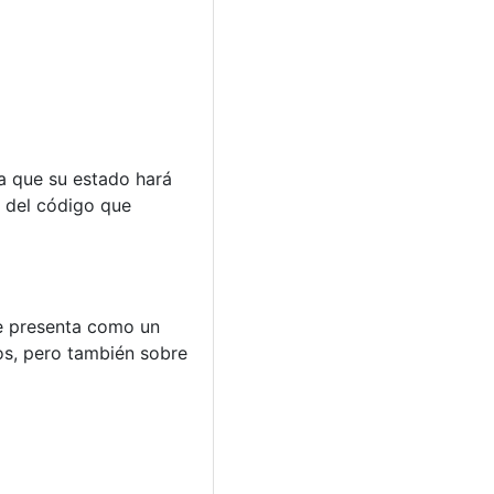
 a que su estado hará
a del código que
se presenta como un
os, pero también sobre