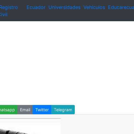
Registro
Ecuador
Universidades
Vehículos
Educarecu
ivil
atsapp
Email
Twitter
Telegram