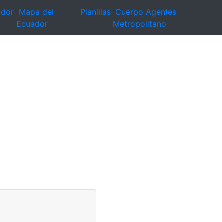
ador
Mapa del
Planillas
Cuerpo Agentes
Ecuador
Metropolitano