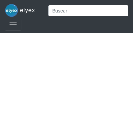
elyex