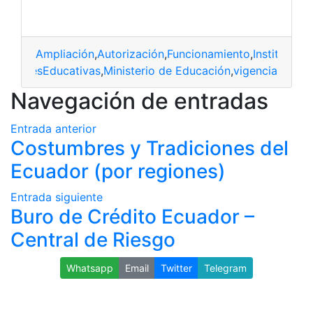
Ampliación
,
Autorización
,
Funcionamiento
,
Institucion
itucionesEducativas
,
Ministerio de Educación
,
vigencia
Navegación de entradas
Entrada anterior
Costumbres y Tradiciones del
Ecuador (por regiones)
Entrada siguiente
Buro de Crédito Ecuador –
Central de Riesgo
Whatsapp
Email
Twitter
Telegram