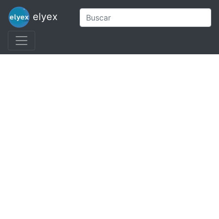
elyex