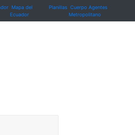
ador
Mapa del
Planillas
Cuerpo Agentes
Ecuador
Metropolitano