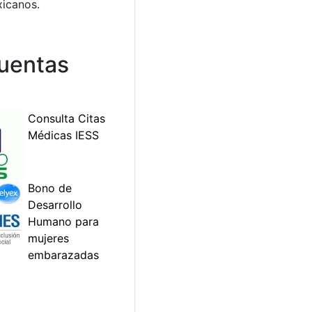
xicanos.
cuentas