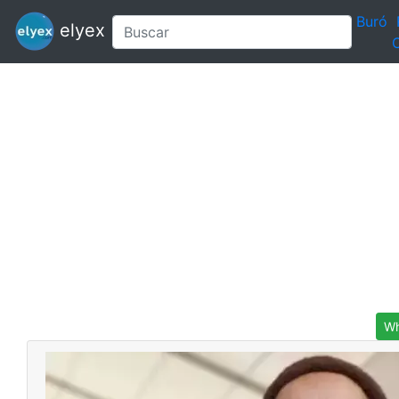
Buró
elyex
C
Wh