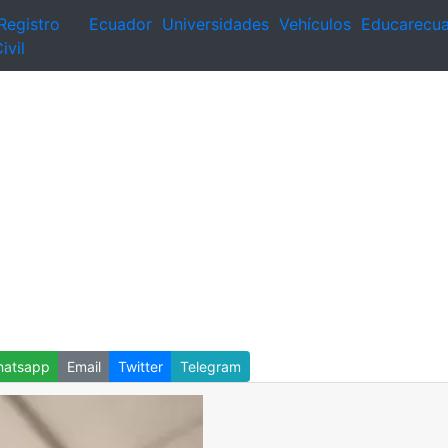
Registro
Ecuador
Universidades
Vehículos
Educarecu
ivil
atsapp
Email
Twitter
Telegram