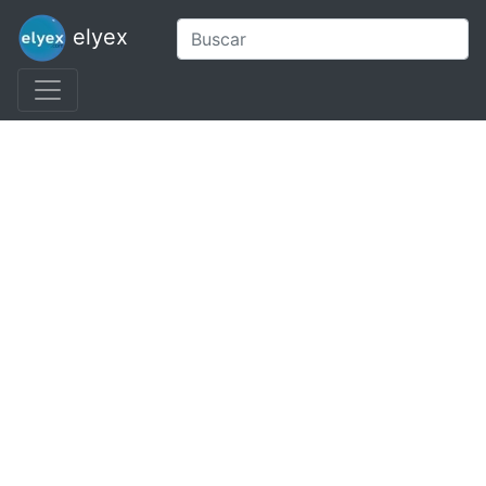
elyex