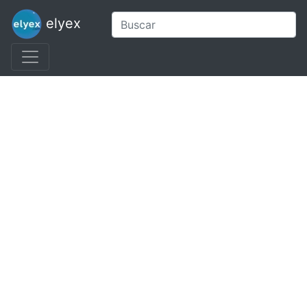
elyex