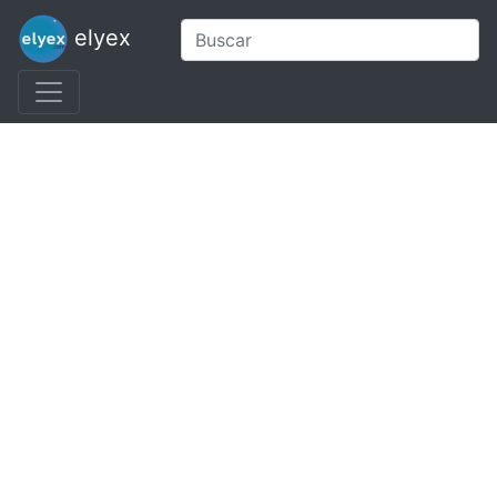
elyex